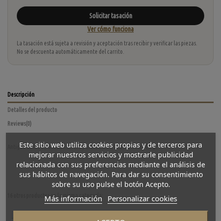
Solicitar tasación
Ver cómo funciona
La tasación está sujeta a revisión y aceptación tras recibir y verificar las piezas.
No se descuenta automáticamente del carrito.
Descripción
Detalles del producto
Reviews
(0)
Este sitio web utiliza cookies propias y de terceros para
Antiguo anillo de ocasión en oro y brillantes. Talla: 18. Peso: 4,8 gr.
mejorar nuestros servicios y mostrarle publicidad
relacionada con sus preferencias mediante el análisis de
sus hábitos de navegación. Para dar su consentimiento
sobre su uso pulse el botón Acepto.
16 otros productos en la misma categoría:
Más información
Personalizar cookies