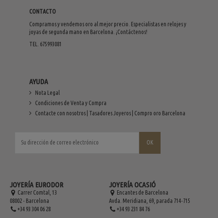
CONTACTO
Compramos y vendemos oro al mejor precio. Especialistas en relojes y
joyas de segunda mano en Barcelona. ¡Contáctenos!
TEL. 675993081
AYUDA
Nota Legal
Condiciones de Venta y Compra
Contacte con nosotros | Tasadores Joyeros | Compro oro Barcelona
JOYERÍA EURODOR
JOYERÍA OCASIÓ
Carrer Comtal, 13
Encantes de Barcelona
08002 - Barcelona
Avda. Meridiana, 69, parada 714-715
+34 93 304 06 28
+34 93 231 84 76