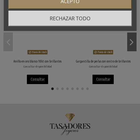
ACEPTO
RECHAZAR TODO
Fuera de stock
Fuera de stock
Anillo en oro blanco 18kt con brillantes
Gargantilla de perlas con centro de brillantes
Consultar disponibilidad
Consultar disponibilidad
Consultar
Consultar