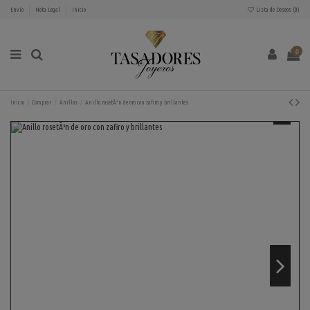
Envío
Nota Legal
Inicio
Lista de Deseos (
0
)
0
Inicio
Comprar
Anillos
Anillo rosetÃ³n de oro con zafiro y brillantes