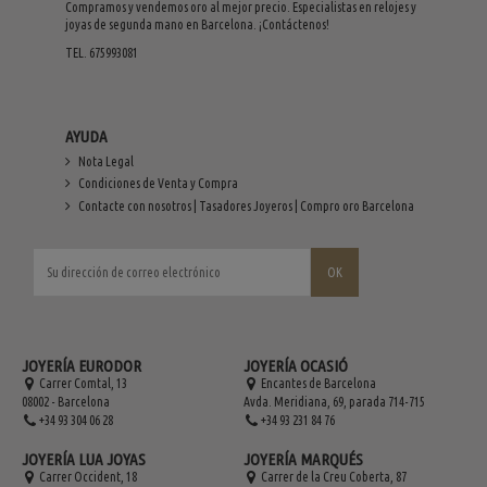
Compramos y vendemos oro al mejor precio. Especialistas en relojes y
joyas de segunda mano en Barcelona. ¡Contáctenos!
TEL. 675993081
AYUDA
Nota Legal
Condiciones de Venta y Compra
Contacte con nosotros | Tasadores Joyeros | Compro oro Barcelona
JOYERÍA EURODOR
JOYERÍA OCASIÓ
Carrer Comtal, 13
Encantes de Barcelona
08002 - Barcelona
Avda. Meridiana, 69, parada 714-715
+34 93 304 06 28
+34 93 231 84 76
JOYERÍA LUA JOYAS
JOYERÍA MARQUÉS
Carrer Occident, 18
Carrer de la Creu Coberta, 87