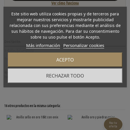
Ver cómo funciona
La tasación está sujeta a revisión y aceptación tras recibir y verificar las piezas.
Este sitio web utiliza cookies propias y de terceros para
No se descuenta automáticamente del carrito.
mejorar nuestros servicios y mostrarle publicidad
relacionada con sus preferencias mediante el análisis de
sus hábitos de navegación. Para dar su consentimiento
sobre su uso pulse el botón Acepto.
Descripción
Más información
Personalizar cookies
Detalles del producto
ACEPTO
Reviews
(0)
Anillo rosetón de segunda mano en oro amarillo con zafiro talla oval rodeado de
RECHAZAR TODO
brillantes. Peso brillantes: 1,20 qt. aprox. Talla: 17. Peso: 9,9 g.
16 otros productos en la misma categoría:
Haz tu
oferta