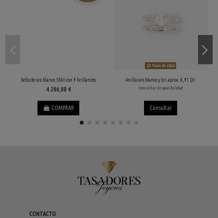
Fuera de stock
Sello de oro blanco 18kt con 9 brillantes
Anillo oro blanco y bri aprox. 0,91 Qt.
4.206,00 €
Consultar disponibilidad
COMPRAR
Consultar
CONTACTO