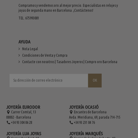
Compramos y vendemos oro al mejor precio. Especialistas en relojes y
joyas de segunda mano en Barcelona. ¡Contáctenos!
TEL. 675993081
AYUDA
Nota Legal
Condiciones de Venta y Compra
Contacte con nosotros | Tasadores Joyeros | Compro oro Barcelona
JOYERÍA EURODOR
JOYERÍA OCASIÓ
Carrer Comtal, 13
Encantes de Barcelona
08002 - Barcelona
Avda. Meridiana, 69, parada 714-715
+34 93 304 06 28
+34 93 231 84 76
JOYERÍA LUA JOYAS
JOYERÍA MARQUÉS