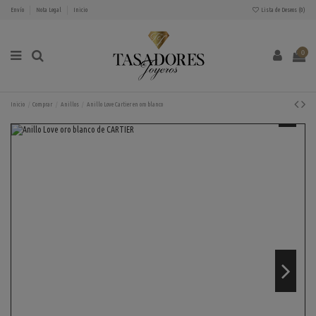
Envío
Nota Legal
Inicio
Lista de Deseos (
0
)
0
Inicio
Comprar
Anillos
Anillo Love Cartier en oro blanco