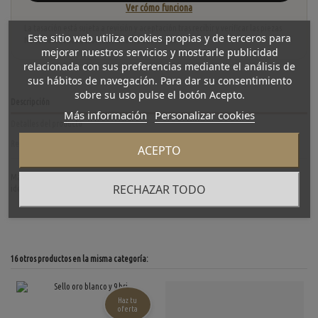
Ver cómo funciona
La tasación está sujeta a revisión y aceptación tras recibir y verificar las piezas.
Este sitio web utiliza cookies propias y de terceros para
No se descuenta automáticamente del carrito.
mejorar nuestros servicios y mostrarle publicidad
relacionada con sus preferencias mediante el análisis de
sus hábitos de navegación. Para dar su consentimiento
sobre su uso pulse el botón Acepto.
Descripción
Más información
Personalizar cookies
Detalles del producto
Reviews
(0)
ACEPTO
Magnífico anillo Love Cartier de segunda mano en oro blanco de primera ley. Una pieza
RECHAZAR TODO
ideal para los amantes de la firma. Talla: 23 (63). Peso: 7.26gr.
16 otros productos en la misma categoría:
Haz tu
oferta