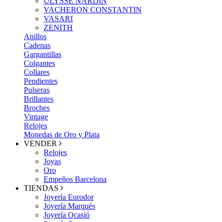
ULYSSE NARDIN
VACHERON CONSTANTIN
VASARI
ZENITH
Anillos
Cadenas
Gargantillas
Colgantes
Collares
Pendientes
Pulseras
Brillantes
Broches
Vintage
Relojes
Monedas de Oro y Plata
VENDER
Relojes
Joyas
Oro
Empeños Barcelona
TIENDAS
Joyería Eurodor
Joyería Marqués
Joyería Ocasió