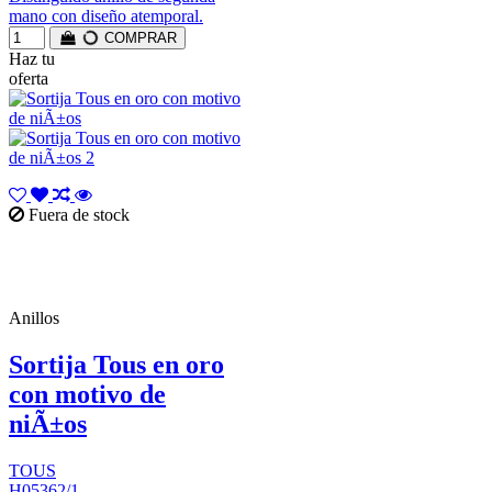
mano con diseño atemporal.
COMPRAR
Haz tu
oferta
Fuera de stock
Anillos
Sortija Tous en oro
con motivo de
niÃ±os
TOUS
H05362/1