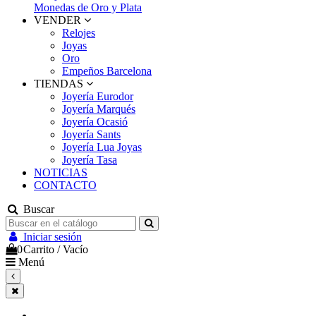
Monedas de Oro y Plata
VENDER
Relojes
Joyas
Oro
Empeños Barcelona
TIENDAS
Joyería Eurodor
Joyería Marqués
Joyería Ocasió
Joyería Sants
Joyería Lua Joyas
Joyería Tasa
NOTICIAS
CONTACTO
Buscar
Iniciar sesión
0
Carrito
/
Vacío
Menú