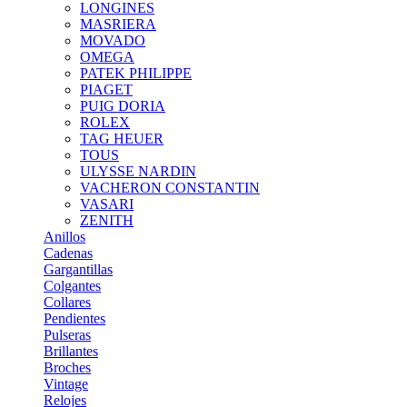
LONGINES
MASRIERA
MOVADO
OMEGA
PATEK PHILIPPE
PIAGET
PUIG DORIA
ROLEX
TAG HEUER
TOUS
ULYSSE NARDIN
VACHERON CONSTANTIN
VASARI
ZENITH
Anillos
Cadenas
Gargantillas
Colgantes
Collares
Pendientes
Pulseras
Brillantes
Broches
Vintage
Relojes