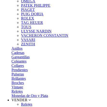
OMEGA
PATEK PHILIPPE
PIAGET
PUIG DORIA
ROLEX
TAG HEUER
TOUS
ULYSSE NARDIN
VACHERON CONSTANTIN
VASARI
ZENITH
Anillos
Cadenas
Gargantillas
Colgantes
Collares
Pendientes
Pulseras
Brillantes
Broches
Vintage
Relojes
Monedas de Oro y Plata
VENDER
Relojes