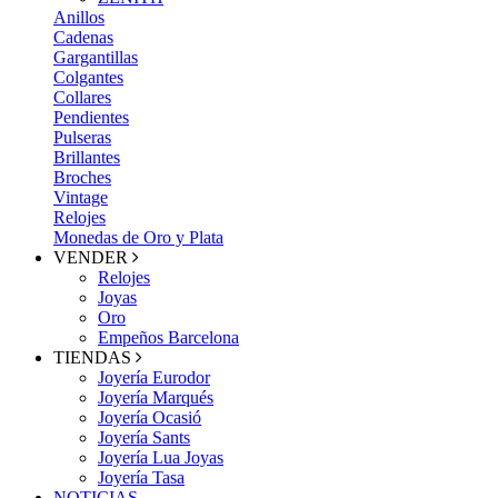
Anillos
Cadenas
Gargantillas
Colgantes
Collares
Pendientes
Pulseras
Brillantes
Broches
Vintage
Relojes
Monedas de Oro y Plata
VENDER
Relojes
Joyas
Oro
Empeños Barcelona
TIENDAS
Joyería Eurodor
Joyería Marqués
Joyería Ocasió
Joyería Sants
Joyería Lua Joyas
Joyería Tasa
NOTICIAS