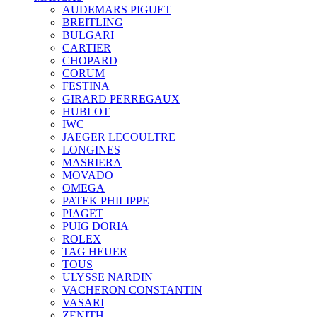
AUDEMARS PIGUET
BREITLING
BULGARI
CARTIER
CHOPARD
CORUM
FESTINA
GIRARD PERREGAUX
HUBLOT
IWC
JAEGER LECOULTRE
LONGINES
MASRIERA
MOVADO
OMEGA
PATEK PHILIPPE
PIAGET
PUIG DORIA
ROLEX
TAG HEUER
TOUS
ULYSSE NARDIN
VACHERON CONSTANTIN
VASARI
ZENITH