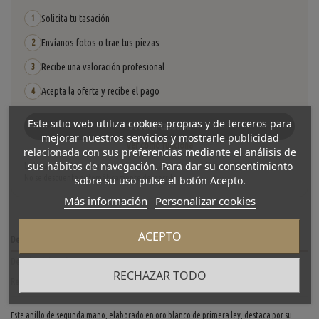
Solicita tu tasación
1
Envíanos fotos o trae tus piezas
2
Recibe una valoración profesional
3
Acepta la oferta y recibe el pago
4
Este sitio web utiliza cookies propias y de terceros para
Solicitar tasación
mejorar nuestros servicios y mostrarle publicidad
Ver cómo funciona
relacionada con sus preferencias mediante el análisis de
sus hábitos de navegación. Para dar su consentimiento
La tasación está sujeta a revisión y aceptación tras recibir y verificar las piezas.
No se descuenta automáticamente del carrito.
sobre su uso pulse el botón Acepto.
Más información
Personalizar cookies
ACEPTO
Descripción
Detalles del producto
RECHAZAR TODO
Reviews
(0)
Este anillo de segunda mano, elaborado en oro blanco de primera ley, destaca por su