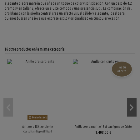
elegante piedra marrón que añade un toque de color y sofisticación. Con un peso de 4.2
gramos y en talla 13, ofrece un ajuste cómodo y una presencia sutil. La combinación del
oro blanco con la piedra central crea un efecto visual cálido y elegante, ideal para
quienes buscan una joya que exprese estilo y originalidad en cualquier ocasión.
16 otros productos en la misma categoría:
Haz tu
oferta
Fuera de stock
Anillo oro 18kt serpiente
Anillo de oro amarillo 18kt con figura de Cristo
Consultar disponibilidad
1.408,00 €