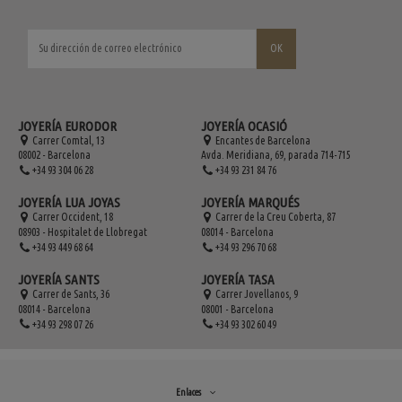
JOYERÍA EURODOR
JOYERÍA OCASIÓ
Carrer Comtal, 13
Encantes de Barcelona
08002 - Barcelona
Avda. Meridiana, 69, parada 714-715
+34 93 304 06 28
+34 93 231 84 76
JOYERÍA LUA JOYAS
JOYERÍA MARQUÉS
Carrer Occident, 18
Carrer de la Creu Coberta, 87
08903 - Hospitalet de Llobregat
08014 - Barcelona
+34 93 449 68 64
+34 93 296 70 68
JOYERÍA SANTS
JOYERÍA TASA
Carrer de Sants, 36
Carrer Jovellanos, 9
08014 - Barcelona
08001 - Barcelona
+34 93 298 07 26
+34 93 302 60 49
Enlaces