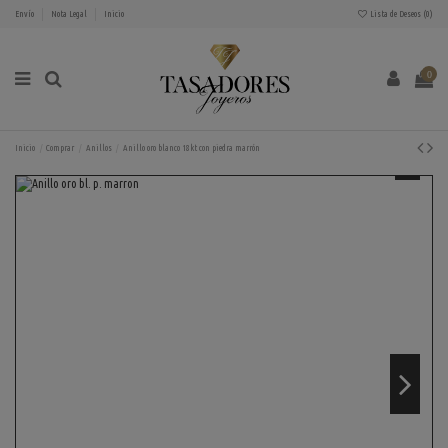
Envío
Nota Legal
Inicio
Lista de Deseos (
0
)
0
Inicio
Comprar
Anillos
Anillo oro blanco 18kt con piedra marrón