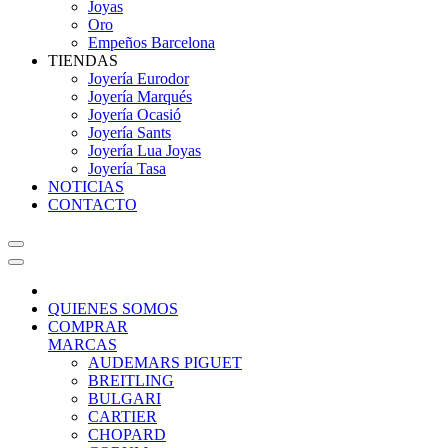
Joyas
Oro
Empeños Barcelona
TIENDAS
Joyería Eurodor
Joyería Marqués
Joyería Ocasió
Joyería Sants
Joyería Lua Joyas
Joyería Tasa
NOTICIAS
CONTACTO
QUIENES SOMOS
COMPRAR
MARCAS
AUDEMARS PIGUET
BREITLING
BULGARI
CARTIER
CHOPARD