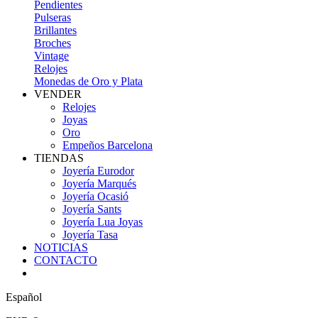
Pendientes
Pulseras
Brillantes
Broches
Vintage
Relojes
Monedas de Oro y Plata
VENDER
Relojes
Joyas
Oro
Empeños Barcelona
TIENDAS
Joyería Eurodor
Joyería Marqués
Joyería Ocasió
Joyería Sants
Joyería Lua Joyas
Joyería Tasa
NOTICIAS
CONTACTO
Español