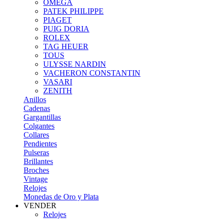
OMEGA
PATEK PHILIPPE
PIAGET
PUIG DORIA
ROLEX
TAG HEUER
TOUS
ULYSSE NARDIN
VACHERON CONSTANTIN
VASARI
ZENITH
Anillos
Cadenas
Gargantillas
Colgantes
Collares
Pendientes
Pulseras
Brillantes
Broches
Vintage
Relojes
Monedas de Oro y Plata
VENDER
Relojes