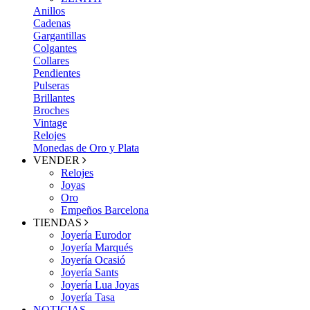
Anillos
Cadenas
Gargantillas
Colgantes
Collares
Pendientes
Pulseras
Brillantes
Broches
Vintage
Relojes
Monedas de Oro y Plata
VENDER
Relojes
Joyas
Oro
Empeños Barcelona
TIENDAS
Joyería Eurodor
Joyería Marqués
Joyería Ocasió
Joyería Sants
Joyería Lua Joyas
Joyería Tasa
NOTICIAS