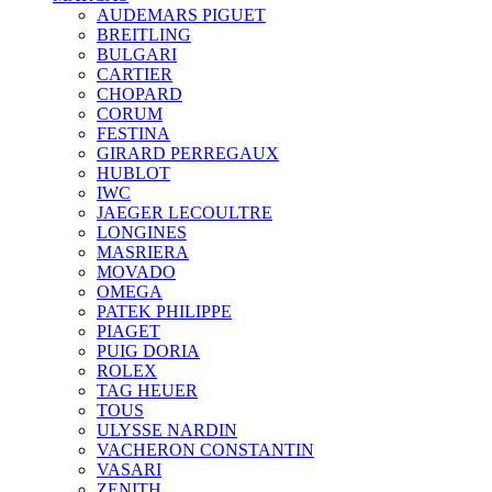
AUDEMARS PIGUET
BREITLING
BULGARI
CARTIER
CHOPARD
CORUM
FESTINA
GIRARD PERREGAUX
HUBLOT
IWC
JAEGER LECOULTRE
LONGINES
MASRIERA
MOVADO
OMEGA
PATEK PHILIPPE
PIAGET
PUIG DORIA
ROLEX
TAG HEUER
TOUS
ULYSSE NARDIN
VACHERON CONSTANTIN
VASARI
ZENITH