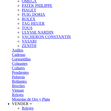
OMEGA
PATEK PHILIPPE
PIAGET
PUIG DORIA
ROLEX
TAG HEUER
TOUS
ULYSSE NARDIN
VACHERON CONSTANTIN
VASARI
ZENITH
Anillos
Cadenas
Gargantillas
Colgantes
Collares
Pendientes
Pulseras
Brillantes
Broches
Vintage
Relojes
Monedas de Oro y Plata
VENDER
Relojes