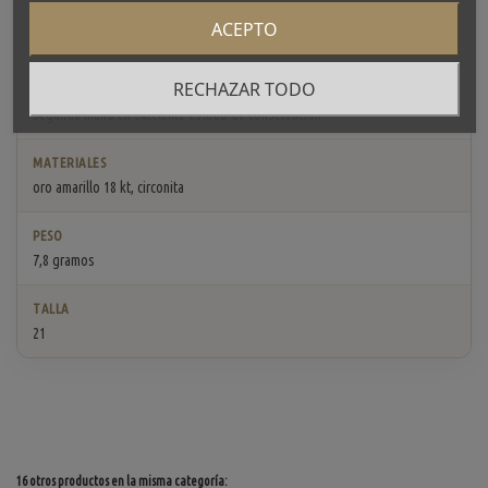
REFERENCIA
ACEPTO
L44871/2
RECHAZAR TODO
ESTADO
Segunda mano en excelente estado de conservación
MATERIALES
oro amarillo 18 kt, circonita
PESO
7,8 gramos
TALLA
21
16 otros productos en la misma categoría: