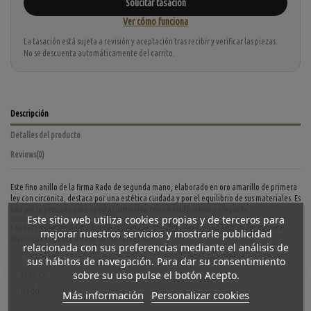
Solicitar tasación
Ver cómo funciona
La tasación está sujeta a revisión y aceptación tras recibir y verificar las piezas.
No se descuenta automáticamente del carrito.
Descripción
Detalles del producto
Reviews
(0)
Este fino anillo de la firma Rado de segunda mano, elaborado en oro amarillo de primera
ley con circonita, destaca por una estética cuidada y por el equilibrio de sus materiales. Es
una pieza pensada para aportar distinción con un estilo sobrio y elegante.
Este sitio web utiliza cookies propias y de terceros para
Cuenta con un peso de 7,8 gramos y talla 21. Se presenta como una pieza de segunda
mejorar nuestros servicios y mostrarle publicidad
mano en excelente estado de conservación.
relacionada con sus preferencias mediante el análisis de
sus hábitos de navegación. Para dar su consentimiento
sobre su uso pulse el botón Acepto.
MARCA
Rado
Más información
Personalizar cookies