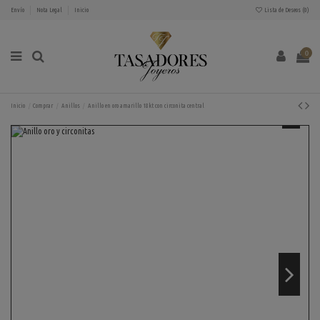
Envío
Nota Legal
Inicio
Lista de Deseos (
0
)
0
Inicio
Comprar
Anillos
Anillo en oro amarillo 18kt con circonita central