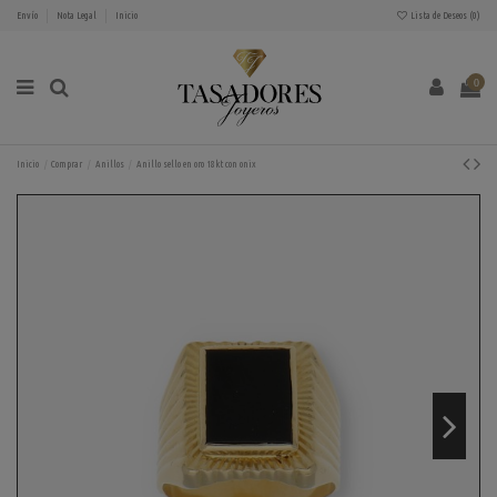
Envío
Nota Legal
Inicio
Lista de Deseos (
0
)
0
Inicio
Comprar
Anillos
Anillo sello en oro 18kt con onix