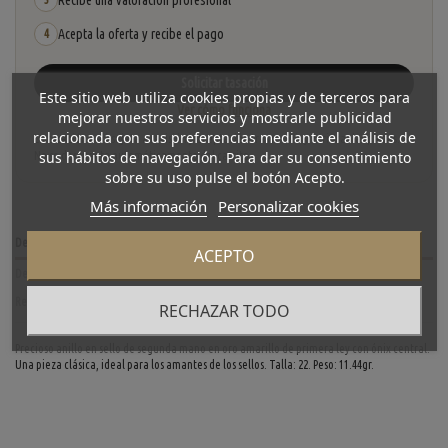
Recibe una valoración profesional
Acepta la oferta y recibe el pago
4
Solicitar tasación
Este sitio web utiliza cookies propias y de terceros para
Ver cómo funciona
mejorar nuestros servicios y mostrarle publicidad
relacionada con sus preferencias mediante el análisis de
La tasación está sujeta a revisión y aceptación tras recibir y verificar las piezas.
sus hábitos de navegación. Para dar su consentimiento
No se descuenta automáticamente del carrito.
sobre su uso pulse el botón Acepto.
Más información
Personalizar cookies
Descripción
ACEPTO
Detalles del producto
Reviews
(0)
RECHAZAR TODO
Precioso anillo en sello de segunda mano en oro amarillo de primera ley con ónix central.
Una pieza clásica, ideal para los amantes de los sellos. Talla: 22. Peso: 11.44gr.