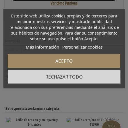
Ver cómo funciona
La tasación está sujeta a revisión y aceptación tras recibir y verificar las piezas.
Este sitio web utiliza cookies propias y de terceros para
No se descuenta automáticamente del carrito.
mejorar nuestros servicios y mostrarle publicidad
relacionada con sus preferencias mediante el análisis de
sus hábitos de navegación. Para dar su consentimiento
sobre su uso pulse el botón Acepto.
Descripción
Más información
Personalizar cookies
Detalles del producto
Reviews
(0)
ACEPTO
Precioso anillo de segunda mano en oro amarillo de primera ley con piedra azul central y
RECHAZAR TODO
brillantes en los laterales. Un elegante diseño e ideal para cualquier momento. Talla: 18.
Peso: 10.45gr.
16 otros productos en la misma categoría:
Haz tu