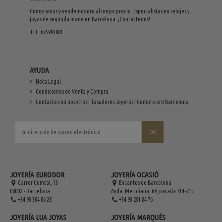
Compramos y vendemos oro al mejor precio. Especialistas en relojes y
joyas de segunda mano en Barcelona. ¡Contáctenos!
TEL. 675993081
AYUDA
Nota Legal
Condiciones de Venta y Compra
Contacte con nosotros | Tasadores Joyeros | Compro oro Barcelona
JOYERÍA EURODOR
JOYERÍA OCASIÓ
Carrer Comtal, 13
Encantes de Barcelona
08002 - Barcelona
Avda. Meridiana, 69, parada 714-715
+34 93 304 06 28
+34 93 231 84 76
JOYERÍA LUA JOYAS
JOYERÍA MARQUÉS