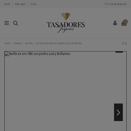
Envío
Nota Legal
Inicio
Lista de Deseos (
0
)
0
Inicio
Comprar
Anillos
Anillo en oro 18kt con piedra azul y Brillantes