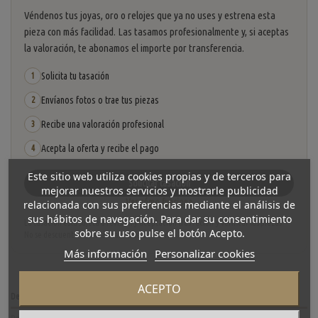
Véndenos tus joyas, oro o relojes que ya no uses y estrena esta
pieza con más facilidad. Las tasamos profesionalmente y, si aceptas
la valoración, te abonamos el importe por transferencia.
Solicita tu tasación
1
Envíanos fotos o trae tus piezas
2
Recibe una valoración profesional
3
Acepta la oferta y recibe el pago
4
Este sitio web utiliza cookies propias y de terceros para
Solicitar tasación
mejorar nuestros servicios y mostrarle publicidad
Ver cómo funciona
relacionada con sus preferencias mediante el análisis de
sus hábitos de navegación. Para dar su consentimiento
La tasación está sujeta a revisión y aceptación tras recibir y verificar las piezas.
sobre su uso pulse el botón Acepto.
No se descuenta automáticamente del carrito.
Más información
Personalizar cookies
ACEPTO
Descripción