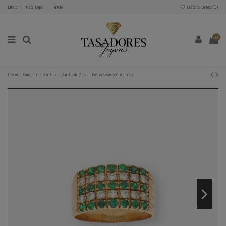
Envío
Nota Legal
Inicio
Lista de Deseos (
0
)
0
Inicio
Comprar
Anillos
Anillo de Oro con Piedra Verde y Circonitas