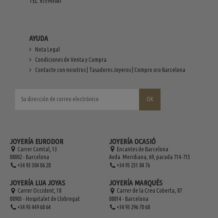
TEL. 675993081
AYUDA
Nota Legal
Condiciones de Venta y Compra
Contacte con nosotros | Tasadores Joyeros | Compro oro Barcelona
JOYERÍA EURODOR
JOYERÍA OCASIÓ
Carrer Comtal, 13
Encantes de Barcelona
08002 - Barcelona
Avda. Meridiana, 69, parada 714-715
+34 93 304 06 28
+34 93 231 84 76
JOYERÍA LUA JOYAS
JOYERÍA MARQUÉS
Carrer Occident, 18
Carrer de la Creu Coberta, 87
08903 - Hospitalet de Llobregat
08014 - Barcelona
+34 93 449 68 64
+34 93 296 70 68