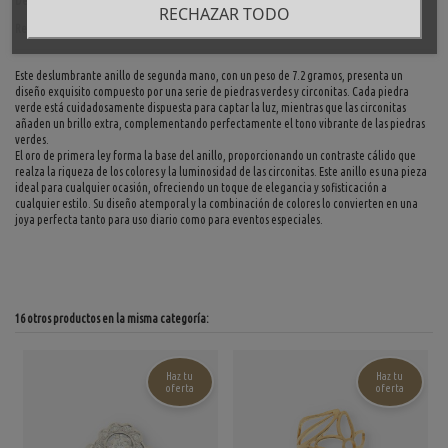
Detalles del producto
RECHAZAR TODO
Reviews
(0)
Este deslumbrante anillo de segunda mano, con un peso de 7.2 gramos, presenta un
diseño exquisito compuesto por una serie de piedras verdes y circonitas. Cada piedra
verde está cuidadosamente dispuesta para captar la luz, mientras que las circonitas
añaden un brillo extra, complementando perfectamente el tono vibrante de las piedras
verdes.
El oro de primera ley forma la base del anillo, proporcionando un contraste cálido que
realza la riqueza de los colores y la luminosidad de las circonitas. Este anillo es una pieza
ideal para cualquier ocasión, ofreciendo un toque de elegancia y sofisticación a
cualquier estilo. Su diseño atemporal y la combinación de colores lo convierten en una
joya perfecta tanto para uso diario como para eventos especiales.
16 otros productos en la misma categoría:
Haz tu
Haz tu
oferta
oferta