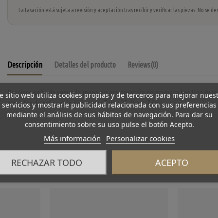
La tasación está sujeta a revisión y aceptación tras recibir y verificar las piezas. No se
Descripción
Detalles del producto
Reviews
(0)
Precioso sello de segunda mano en oro amarillo de primera ley. Una magni
e sitio web utiliza cookies propias y de terceros para mejorar nues
amantes de este estilo de piezas. Talla: 25. Peso: 7.6gr.
servicios y mostrarle publicidad relacionada con sus preferencias
mediante el análisis de sus hábitos de navegación. Para dar su
consentimiento sobre su uso pulse el botón Acepto.
Más información
Personalizar cookies
RECHAZAR TODO
ACEPTO