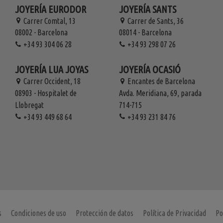
JOYERÍA EURODOR
JOYERÍA SANTS
Carrer Comtal, 13
Carrer de Sants, 36
08002 - Barcelona
08014 - Barcelona
+34 93 304 06 28
+34 93 298 07 26
JOYERÍA LUA JOYAS
JOYERÍA OCASIÓ
Carrer Occident, 18
Encantes de Barcelona
08903 - Hospitalet de
Avda. Meridiana, 69, parada
Llobregat
714-715
+34 93 449 68 64
+34 93 231 84 76
s
Condiciones de uso
Protección de datos
Política de Privacidad
Po