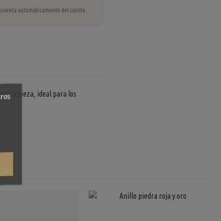
 descuenta automáticamente del carrito.
fica pieza, ideal para los
tros