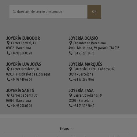
JOYERÍA EURODOR
JOYERÍA OCASIÓ
Carrer Comtal, 13
Encantes de Barcelona
08002 - Barcelona
Avda. Meridiana, 69, parada 714-715
+34 93 304 06 28
+34 93 231 84 76
JOYERÍA LUA JOYAS
JOYERÍA MARQUÉS
Carrer Occident, 18
Carrer de la Creu Coberta, 87
08903 - Hospitalet de Llobregat
08014 - Barcelona
+34 93 449 68 64
+34 93 296 70 68
JOYERÍA SANTS
JOYERÍA TASA
Carrer de Sants, 36
Carrer Jovellanos, 9
08014 - Barcelona
08001 - Barcelona
+34 93 298 07 26
+34 93 302 60 49
Enlaces