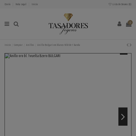
Envío
Nota Legal
Inicio
Lista de Deseos (
0
)
0
Inicio
Comprar
Anillos
Anillo Bulgari oro blanco 18kt de 1 banda