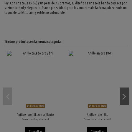
ley. Con una talla 15 (55) y un peso de 7.5 gramos, su diseño de una sola banda destaca por
su simplicidad y elegancia. Es una pieza ideal para los amantes de la firma, ofreciendo un
toque de sofisticación y estilo inconfundible.
16 otros productos en la misma categoría:
Fuera de stock
Fuera de stock
Anillo en oro 18kt con brillantes
Anillo en oro 18kt
Consultar disponibilidad
Consultar disponibilidad
Consultar
Consultar