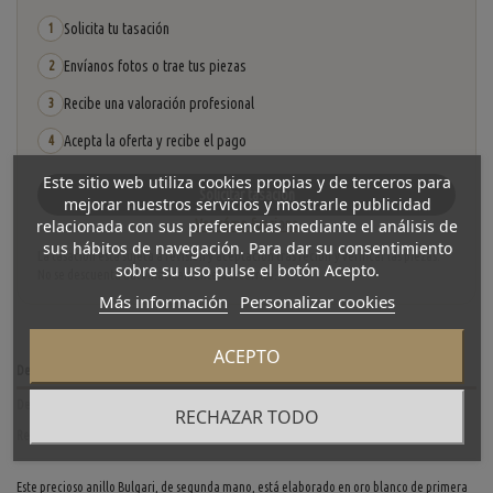
Solicita tu tasación
1
Envíanos fotos o trae tus piezas
2
Recibe una valoración profesional
3
Acepta la oferta y recibe el pago
4
Este sitio web utiliza cookies propias y de terceros para
Solicitar tasación
mejorar nuestros servicios y mostrarle publicidad
relacionada con sus preferencias mediante el análisis de
Ver cómo funciona
sus hábitos de navegación. Para dar su consentimiento
La tasación está sujeta a revisión y aceptación tras recibir y verificar las piezas.
sobre su uso pulse el botón Acepto.
No se descuenta automáticamente del carrito.
Más información
Personalizar cookies
ACEPTO
Descripción
Detalles del producto
RECHAZAR TODO
Reviews
(0)
Este precioso anillo Bulgari, de segunda mano, está elaborado en oro blanco de primera