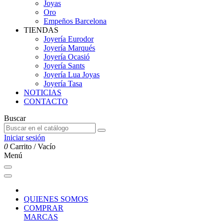
Joyas
Oro
Empeños Barcelona
TIENDAS
Joyería Eurodor
Joyería Marqués
Joyería Ocasió
Joyería Sants
Joyería Lua Joyas
Joyería Tasa
NOTICIAS
CONTACTO
Buscar
Iniciar sesión
0
Carrito
/
Vacío
Menú
QUIENES SOMOS
COMPRAR
MARCAS