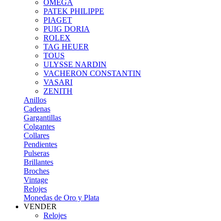
OMEGA
PATEK PHILIPPE
PIAGET
PUIG DORIA
ROLEX
TAG HEUER
TOUS
ULYSSE NARDIN
VACHERON CONSTANTIN
VASARI
ZENITH
Anillos
Cadenas
Gargantillas
Colgantes
Collares
Pendientes
Pulseras
Brillantes
Broches
Vintage
Relojes
Monedas de Oro y Plata
VENDER
Relojes