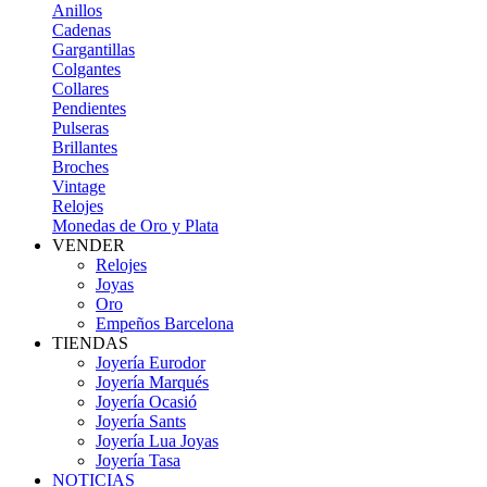
Anillos
Cadenas
Gargantillas
Colgantes
Collares
Pendientes
Pulseras
Brillantes
Broches
Vintage
Relojes
Monedas de Oro y Plata
VENDER
Relojes
Joyas
Oro
Empeños Barcelona
TIENDAS
Joyería Eurodor
Joyería Marqués
Joyería Ocasió
Joyería Sants
Joyería Lua Joyas
Joyería Tasa
NOTICIAS