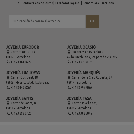
Contacte con nosotros | Tasadores Joyeros | Compro oro Barcelona
JOYERÍA EURODOR
JOYERÍA OCASIÓ
Carrer Comtal, 13
Encantes de Barcelona
08002 - Barcelona
Avda. Meridiana, 69, parada 714-715
+34 93 304 06 28
+34 93 231 84 76
JOYERÍA LUA JOYAS
JOYERÍA MARQUÉS
Carrer Occident, 18
Carrer de la Creu Coberta, 87
08903 - Hospitalet de Llobregat
08014 - Barcelona
+34 93 449 68 64
+34 93 296 70 68
JOYERÍA SANTS
JOYERÍA TASA
Carrer de Sants, 36
Carrer Jovellanos, 9
08014 - Barcelona
08001 - Barcelona
+34 93 298 07 26
+34 93 302 60 49