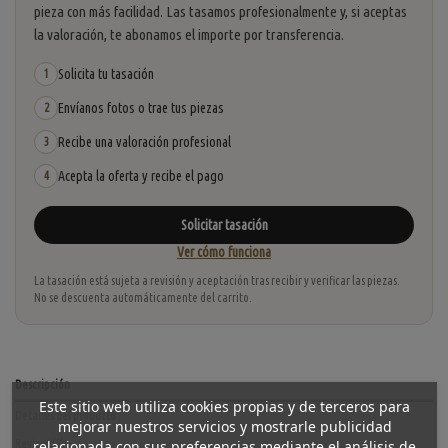
pieza con más facilidad. Las tasamos profesionalmente y, si aceptas
la valoración, te abonamos el importe por transferencia.
Solicita tu tasación
1
Envíanos fotos o trae tus piezas
2
Recibe una valoración profesional
3
Acepta la oferta y recibe el pago
4
Solicitar tasación
Ver cómo funciona
La tasación está sujeta a revisión y aceptación tras recibir y verificar las piezas.
No se descuenta automáticamente del carrito.
Descripción
Este sitio web utiliza cookies propias y de terceros para
Detalles del producto
mejorar nuestros servicios y mostrarle publicidad
relacionada con sus preferencias mediante el análisis de
Reviews
(0)