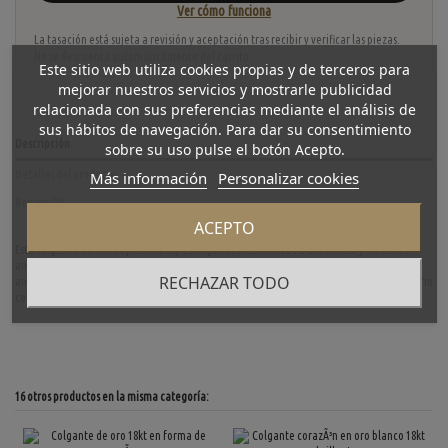
Ver cómo funciona
La tasación está sujeta a revisión y aceptación tras recibir y verificar las piezas.
No se descuenta automáticamente del carrito.
Este sitio web utiliza cookies propias y de terceros para
mejorar nuestros servicios y mostrarle publicidad
relacionada con sus preferencias mediante el análisis de
sus hábitos de navegación. Para dar su consentimiento
Descripción
sobre su uso pulse el botón Acepto.
Más información
Personalizar cookies
Detalles del producto
Reviews
(0)
ACEPTO
Este colgante de oro de primera ley de segunda mano mide 3.5 cm de alto y 1.7 cm de
ancho, con un peso de 3.7 gramos. La pieza presenta un diseño detallado con forma de
RECHAZAR TODO
ancla y simbólico con la virgen en la parte frontal, ideal para quienes buscan un accesorio
con significado y estilo.
16 otros productos en la misma categoría: