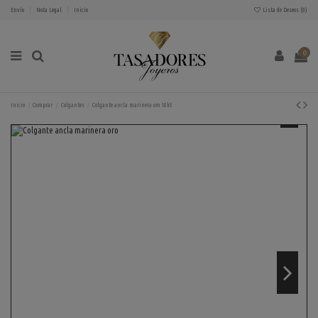
Envío
Nota Legal
Inicio
Lista de Deseos (
0
)
0
Inicio
Comprar
Colgantes
Colgante ancla marinera oro 18kt