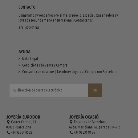
CONTACTO
Compramos y vendemos oro al mejor precio. Especialistas en relojes y
joyas de segunda mano en Barcelona. ¡Contáctenos!
TEL. 675993081
AYUDA
Nota Legal
Condiciones de Venta y Compra
Contacte con nosotros | Tasadores Joyeros | Compro oro Barcelona
JOYERÍA EURODOR
JOYERÍA OCASIÓ
Carrer Comtal, 13
Encantes de Barcelona
08002 - Barcelona
Avda. Meridiana, 69, parada 714-715
+34 93 304 06 28
+34 93 231 84 76