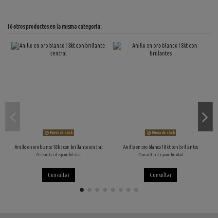
16 otros productos en la misma categoría:
Fuera de stock
Fuera de stock
Anillo en oro blanco 18kt con brillante central
Anillo en oro blanco 18kt con brillantes
Consultar disponibilidad
Consultar disponibilidad
Consultar
Consultar