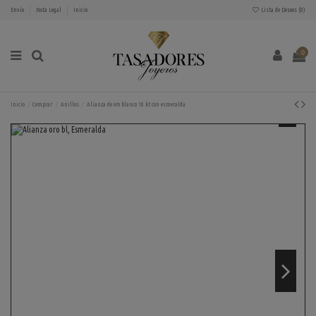
Envío
Nota Legal
Inicio
Lista de Deseos (
0
)
0
Inicio
Comprar
Anillos
Alianza de oro blanco 18 kt con esmeralda