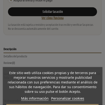
Acepta la oferta y recibe el pago
4
Solicitar tasación
Ver cómo funciona
La tasación está sujeta a revisión y aceptación tras recibir y verificar las piezas.
No se descuenta automáticamente del carrito.
Descripción
Detalles del producto
Reviews
(0)
Este sitio web utiliza cookies propias y de terceros para
Sortija Tous de ocasión en malla de oro de 18 kt. con osito central también en oro de 18 kt.
mejorar nuestros servicios y mostrarle publicidad
Talla: 15. Peso: 5,3 gr.
relacionada con sus preferencias mediante el análisis de
sus hábitos de navegación. Para dar su consentimiento
sobre su uso pulse el botón Acepto.
Más información
Personalizar cookies
16 otros productos en la misma categoría: