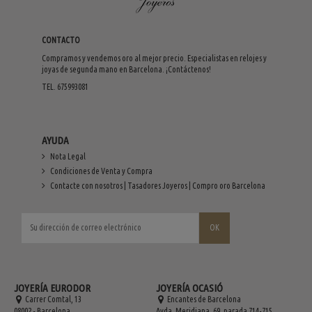
CONTACTO
Compramos y vendemos oro al mejor precio. Especialistas en relojes y
joyas de segunda mano en Barcelona. ¡Contáctenos!
TEL. 675993081
AYUDA
Nota Legal
Condiciones de Venta y Compra
Contacte con nosotros | Tasadores Joyeros | Compro oro Barcelona
JOYERÍA EURODOR
JOYERÍA OCASIÓ
Carrer Comtal, 13
Encantes de Barcelona
08002 - Barcelona
Avda. Meridiana, 69, parada 714-715