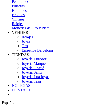
Pendientes
Pulseras
Brillantes
Broches
Vintage
Relojes
Monedas de Oro y Plata
VENDER
Relojes
Joyas
Oro
Empeños Barcelona
TIENDAS
Joyería Eurodor
Joyería Marqués
Joyería Ocasió
Joyería Sants
Joyería Lua Joyas
Joyería Tasa
NOTICIAS
CONTACTO
Español