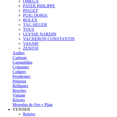
OMEGA
PATEK PHILIPPE
PIAGET
PUIG DORIA
ROLEX
TAG HEUER
TOUS
ULYSSE NARDIN
VACHERON CONSTANTIN
VASARI
ZENITH
Anillos
Cadenas
Gargantillas
Colgantes
Collares
Pendientes
Pulseras
Brillantes
Broches
Vintage
Relojes
Monedas de Oro y Plata
VENDER
Relojes