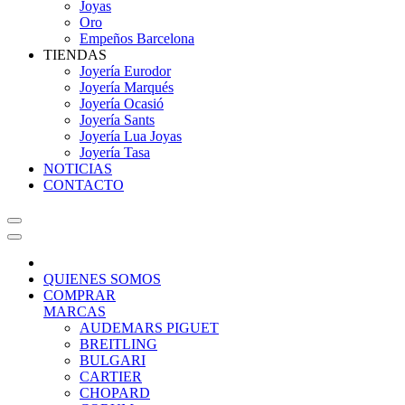
Joyas
Oro
Empeños Barcelona
TIENDAS
Joyería Eurodor
Joyería Marqués
Joyería Ocasió
Joyería Sants
Joyería Lua Joyas
Joyería Tasa
NOTICIAS
CONTACTO
QUIENES SOMOS
COMPRAR
MARCAS
AUDEMARS PIGUET
BREITLING
BULGARI
CARTIER
CHOPARD