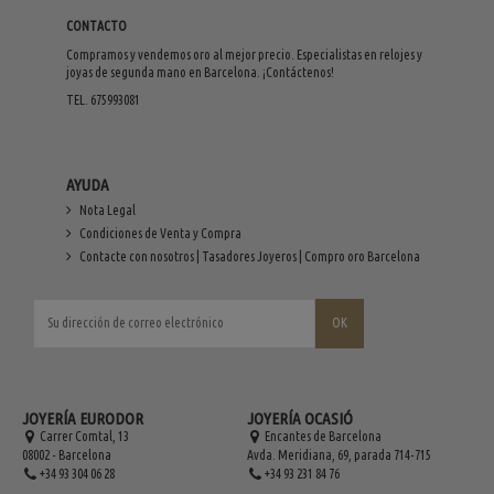
CONTACTO
Compramos y vendemos oro al mejor precio. Especialistas en relojes y
joyas de segunda mano en Barcelona. ¡Contáctenos!
TEL. 675993081
AYUDA
Nota Legal
Condiciones de Venta y Compra
Contacte con nosotros | Tasadores Joyeros | Compro oro Barcelona
JOYERÍA EURODOR
JOYERÍA OCASIÓ
Carrer Comtal, 13
Encantes de Barcelona
08002 - Barcelona
Avda. Meridiana, 69, parada 714-715
+34 93 304 06 28
+34 93 231 84 76