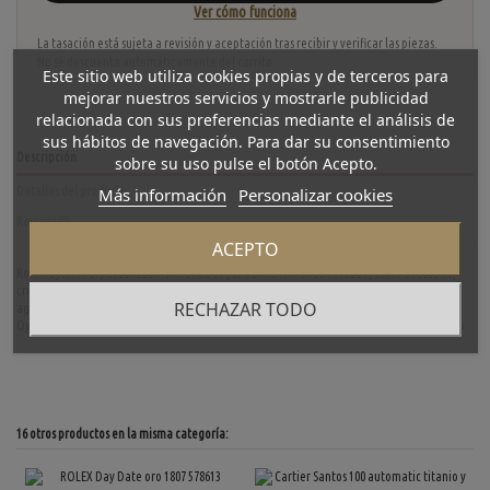
Ver cómo funciona
La tasación está sujeta a revisión y aceptación tras recibir y verificar las piezas.
No se descuenta automáticamente del carrito.
Este sitio web utiliza cookies propias y de terceros para
mejorar nuestros servicios y mostrarle publicidad
relacionada con sus preferencias mediante el análisis de
sus hábitos de navegación. Para dar su consentimiento
Descripción
sobre su uso pulse el botón Acepto.
Más información
Personalizar cookies
Detalles del producto
Reviews
(0)
ACEPTO
Rolex Oyster Perpetual Submariner de segunda mano. Fondo roscado, corona roscada,
cristal zafiro, bisel cerámico giratorio unidireccional. Esfera color negro con índices y
RECHAZAR TODO
agujas luminiscentes, fecha a las 3. Mecanismo automático. Diámetro: 40 mm. Pulsera
Oyster de acero con cierre desplegable regulable. Longitud: 18,5 cm. En perfecto estado.
16 otros productos en la misma categoría: