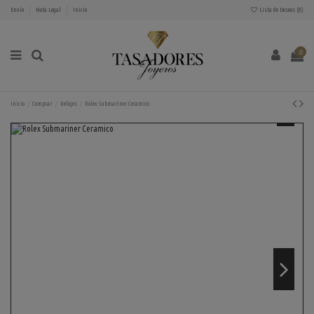
Envío
Nota Legal
Inicio
Lista de Deseos (
0
)
0
Inicio
Comprar
Relojes
Rolex Submariner Ceramico