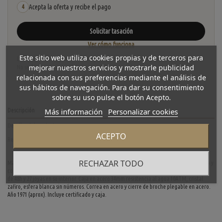
Acepta la oferta y recibe el pago
4
Solicitar tasación
Ver cómo funciona
Este sitio web utiliza cookies propias y de terceros para
La tasación está sujeta a revisión y aceptación tras recibir y verificar las piezas.
mejorar nuestros servicios y mostrarle publicidad
No se descuenta automáticamente del carrito.
relacionada con sus preferencias mediante el análisis de
sus hábitos de navegación. Para dar su consentimiento
sobre su uso pulse el botón Acepto.
Más información
Personalizar cookies
Descripción
Detalles del producto
ACEPTO
Reviews
(0)
RECHAZAR TODO
Magnifico Rolex Oyster Perpetual Date de segunda mano en perfecto estado de marcha y
conservacion. Ref: 1500, cuerda automática del calibre 3035 con una reserva de marcha
de 48h y 27 joyas en su interior. Caja en acero 34mm resistencia al agua 10ATM, cristal
zafiro, esfera blanca sin números. Correa en acero y cierre de broche plegable en acero.
Año 1971 (aprox). Incluye certificado y caja.