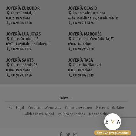
JOYERÍA EURODOR
JOYERÍA OCASIÓ
Carrer Comtal, 13
Encantes de Barcelona
08002 - Barcelona
Avda. Meridiana, 69, parada 714-715
+34 93 304 06 28
+34 93 231 84 76
JOYERÍA LUA JOYAS
JOYERÍA MARQUÉS
Carrer Occident, 18
Carrer de la Creu Coberta, 87
08903 - Hospitalet de Llobregat
08014 - Barcelona
+34 93 449 68 64
+34 93 296 70 68
JOYERÍA SANTS
JOYERÍA TASA
Carrer de Sants, 36
Carrer Jovellanos, 9
08014 - Barcelona
08001 - Barcelona
+34 93 298 07 26
+34 93 302 60 49
Enlaces
Nota Legal
Condiciones Generales
Condiciones de uso
Protección de datos
Política de Privacidad
Política de Cookies
Mapa del sitio
Soy EVA ¡Pregúntame!