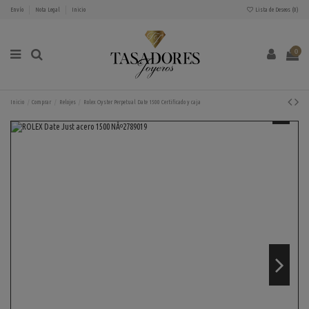
Envío
Nota Legal
Inicio
Lista de Deseos (
0
)
0
Inicio
Comprar
Relojes
Rolex Oyster Perpetual Date 1500 Certificado y caja