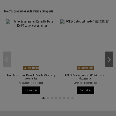
16 otros productos en la misma categoría:
Fuera de stock
Fuera de stock
Rolex Submariner 40mm No Date 14060M caja y
ROLEX Datejust mixto 16233 sin caja sin
documentos
documentos
Consultar disponibilidad
Consultar disponibilidad
Consultar
Consultar