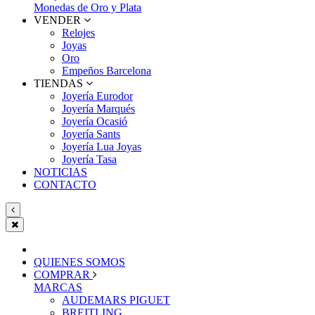
Monedas de Oro y Plata
VENDER
Relojes
Joyas
Oro
Empeños Barcelona
TIENDAS
Joyería Eurodor
Joyería Marqués
Joyería Ocasió
Joyería Sants
Joyería Lua Joyas
Joyería Tasa
NOTICIAS
CONTACTO
QUIENES SOMOS
COMPRAR
MARCAS
AUDEMARS PIGUET
BREITLING