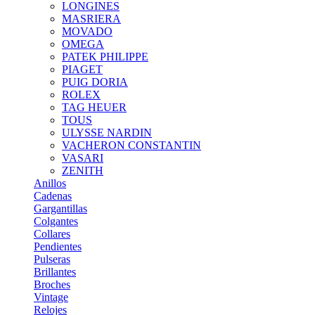
LONGINES
MASRIERA
MOVADO
OMEGA
PATEK PHILIPPE
PIAGET
PUIG DORIA
ROLEX
TAG HEUER
TOUS
ULYSSE NARDIN
VACHERON CONSTANTIN
VASARI
ZENITH
Anillos
Cadenas
Gargantillas
Colgantes
Collares
Pendientes
Pulseras
Brillantes
Broches
Vintage
Relojes