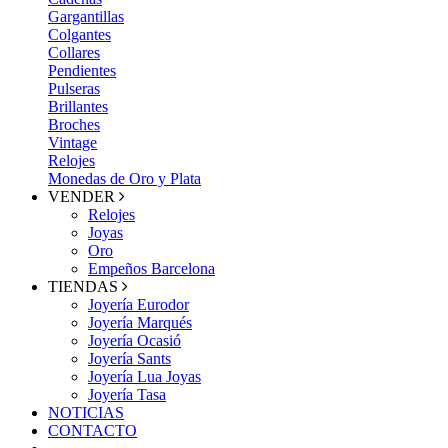
Gargantillas
Colgantes
Collares
Pendientes
Pulseras
Brillantes
Broches
Vintage
Relojes
Monedas de Oro y Plata
VENDER
Relojes
Joyas
Oro
Empeños Barcelona
TIENDAS
Joyería Eurodor
Joyería Marqués
Joyería Ocasió
Joyería Sants
Joyería Lua Joyas
Joyería Tasa
NOTICIAS
CONTACTO