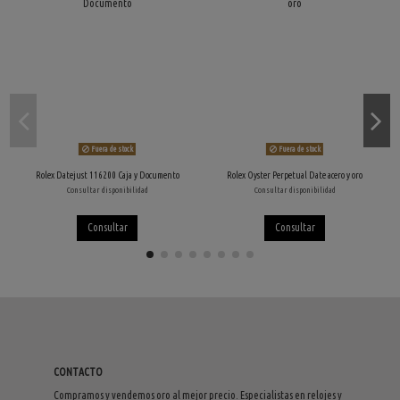
Fuera de stock
Fuera de stock
Rolex Datejust 116200 Caja y Documento
Rolex Oyster Perpetual Date acero y oro
Consultar disponibilidad
Consultar disponibilidad
Consultar
Consultar
CONTACTO
Compramos y vendemos oro al mejor precio. Especialistas en relojes y