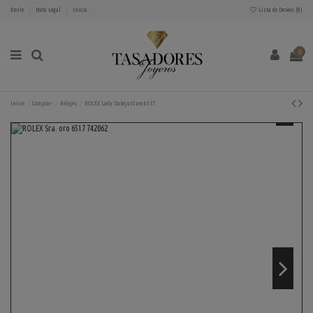
Envío
Nota Legal
Inicio
Lista de Deseos (
0
)
0
Inicio
Comprar
Relojes
ROLEX Lady Datejust oro 6517