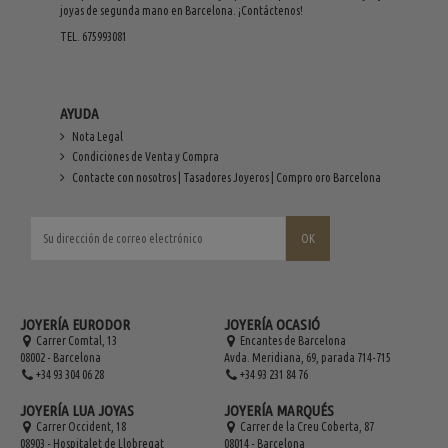
joyas de segunda mano en Barcelona. ¡Contáctenos!
TEL. 675993081
AYUDA
Nota Legal
Condiciones de Venta y Compra
Contacte con nosotros | Tasadores Joyeros | Compro oro Barcelona
JOYERÍA EURODOR
JOYERÍA OCASIÓ
Carrer Comtal, 13
Encantes de Barcelona
08002 - Barcelona
Avda. Meridiana, 69, parada 714-715
+34 93 304 06 28
+34 93 231 84 76
JOYERÍA LUA JOYAS
JOYERÍA MARQUÉS
Carrer Occident, 18
Carrer de la Creu Coberta, 87
08903 - Hospitalet de Llobregat
08014 - Barcelona