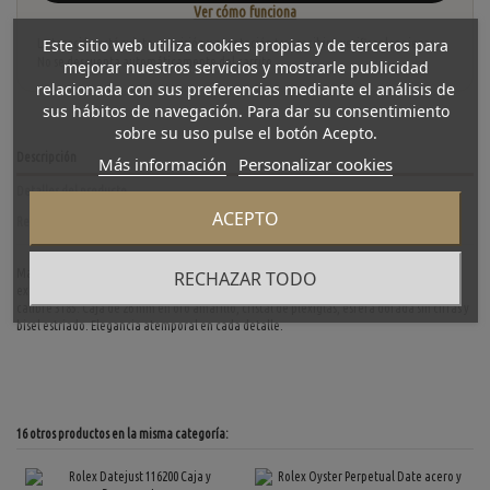
Ver cómo funciona
Este sitio web utiliza cookies propias y de terceros para
La tasación está sujeta a revisión y aceptación tras recibir y verificar las piezas.
No se descuenta automáticamente del carrito.
mejorar nuestros servicios y mostrarle publicidad
relacionada con sus preferencias mediante el análisis de
sus hábitos de navegación. Para dar su consentimiento
sobre su uso pulse el botón Acepto.
Descripción
Más información
Personalizar cookies
Detalles del producto
ACEPTO
Reviews
(0)
Magnífico Rolex Lady-Datejust oro 6517, un clásico femenino de segunda mano en
RECHAZAR TODO
excelente estado de marcha y conservación. Equipado con movimiento automático
calibre 3185. Caja de 26 mm en oro amarillo, cristal de plexiglas, esfera dorada sin cifras y
bisel estriado. Elegancia atemporal en cada detalle.
16 otros productos en la misma categoría: