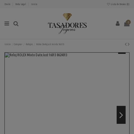
Envío
Nota Legal
Inicio
Lista de Deseos (
0
)
0
Inicio
Comprar
Relojes
Rolex Datejust mixto 16013