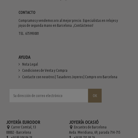
CONTACTO
Compramos y vendemos oro al mejor precio. Especialistas en relojes y
joyas de segunda mano en Barcelona. ¡Contáctenos!
TEL. 675993081
AYUDA
Nota Legal
Condiciones de Venta y Compra
Contacte con nosotros | Tasadores Joyeros | Compro oro Barcelona
JOYERÍA EURODOR
JOYERÍA OCASIÓ
Carrer Comtal, 13
Encantes de Barcelona
08002 - Barcelona
Avda. Meridiana, 69, parada 714-715
+34 93 304 06 28
+34 93 231 84 76