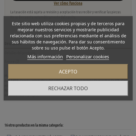
Ver cómo funciona
La tasación está sujeta a revisión y aceptación tras recibir y verificar las piezas.
No se descuenta automáticamente del carrito.
Este sitio web utiliza cookies propias y de terceros para
mejorar nuestros servicios y mostrarle publicidad
relacionada con sus preferencias mediante el análisis de
sus hábitos de navegación. Para dar su consentimiento
Descripción
sobre su uso pulse el botón Acepto.
Detalles del producto
Más información
Personalizar cookies
Reviews
(0)
ACEPTO
Magnifico Rolex mixto de segunda mano en perfecto estado de marcha y conservación.
Ref: 16013. Cuerda automática del calibre 3035 con una reserva de marchas de 42h. Caja
en acero y oro 36mm con plexiglas, fondo, fondo blanco con números romanos.
RECHAZAR TODO
Resistencia al agua de 10 atmósferas. Correa en acero y oro y cierre de broche plegable
en acero. Año 1984 aprox.
16 otros productos en la misma categoría: