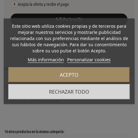
Acepta la oferta y recibe el pago
4
Solicitar tasación
Este sitio web utiliza cookies propias y de terceros para
Ver cómo funciona
mejorar nuestros servicios y mostrarle publicidad
La tasación está sujeta a revisión y aceptación tras recibir y verificar las piezas.
relacionada con sus preferencias mediante el análisis de
No se descuenta automáticamente del carrito.
sus hábitos de navegación. Para dar su consentimiento
sobre su uso pulse el botón Acepto.
Más información
Personalizar cookies
Descripción
ACEPTO
Detalles del producto
Reviews
(0)
RECHAZAR TODO
Reloj mixto y bri CARTIER NÂº W3BB0021
16 otros productos en la misma categoría: