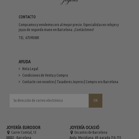
CONTACTO
Compramos y vendemos oro al mejor precio. Especialistas en relojes y
joyas de segunda mano en Barcelona. ¡Contáctenos!
TEL. 675993081
AYUDA
Nota Legal
Condiciones de Venta y Compra
Contacte con nosotros | Tasadores Joyeros | Compro oro Barcelona
JOYERÍA EURODOR
JOYERÍA OCASIÓ
Carrer Comtal, 13
Encantes de Barcelona
08002 - Barcelona
Avda. Meridiana, 69, parada 714-715