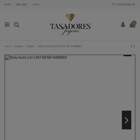
Envío
Nota Legal
Inicio
Lista de Deseos (
0
)
0
Inicio
Comprar
Relojes
Reloj mixto y bri CARTIER NÂº W3BB0021