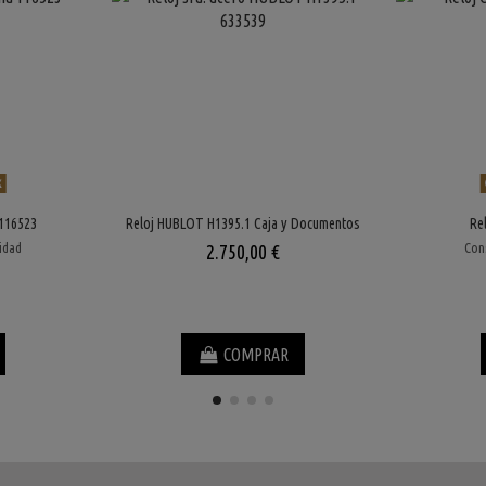
k
 116523
Reloj HUBLOT H1395.1 Caja y Documentos
Re
lidad
Cons
2.750,00 €
COMPRAR