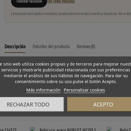
Solicitar tasación
Ver cómo funciona
La tasación está sujeta a revisión y aceptación tras recibir y verificar las piezas. No se
Descripción
Detalles del producto
Reviews
(0)
Magnifico Reloj Cartier
de segunda mano en perfecto estado de marcha y
e sitio web utiliza cookies propias y de terceros para mejorar nues
servicios y mostrarle publicidad relacionada con sus preferencias
cuarzo. Caja de 29x23 en oro, fondo blanco y números romanos. Correa de
mediante el análisis de sus hábitos de navegación. Para dar su
broche plegable en oro.
consentimiento sobre su uso pulse el botón Acepto.
Más información
Personalizar cookies
RECHAZAR TODO
ACEPTO