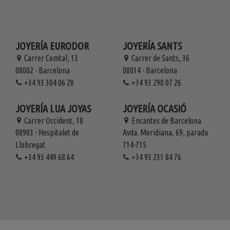
JOYERÍA EURODOR
JOYERÍA SANTS
Carrer Comtal, 13
Carrer de Sants, 36
08002 - Barcelona
08014 - Barcelona
+34 93 304 06 28
+34 93 298 07 26
JOYERÍA LUA JOYAS
JOYERÍA OCASIÓ
Carrer Occident, 18
Encantes de Barcelona
08903 - Hospitalet de
Avda. Meridiana, 69, parada
Llobregat
714-715
+34 93 449 68 64
+34 93 231 84 76