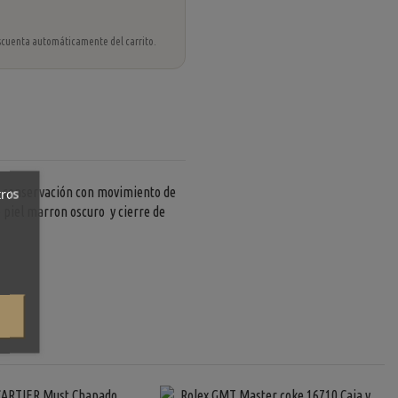
 descuenta automáticamente del carrito.
 conservación con movimiento de
tros
 piel marron oscuro y cierre de