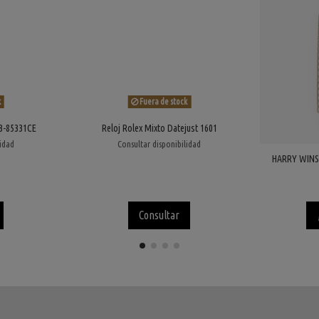
k
Fuera de stock
23-85331CE
Reloj Rolex Mixto Datejust 1601
lidad
Consultar disponibilidad
HARRY WINST
Consultar