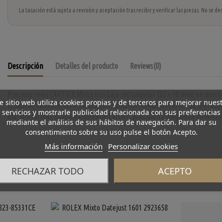
La tasación está sujeta a revisión y aceptación tras recibir y verificar las piezas. No se
Descripción
Detalles del producto
Reviews
(0)
Precioso reloj CARTIER Mixto con Caja rectangular (22 x 30 mm) en acero y
e sitio web utiliza cookies propias y de terceros para mejorar nues
cristal de zafiro. Esfera blanca con números romanos, correa de piel mar
servicios y mostrarle publicidad relacionada con sus preferencias
diario o formal. Esencia clásica de Cartier: precisión y elegancia minimali
mediante el análisis de sus hábitos de navegación. Para dar su
consentimiento sobre su uso pulse el botón Acepto.
Más información
Personalizar cookies
RECHAZAR TODO
ACEPTO