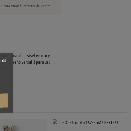
 descuenta automáticamente del carrito.
 oro amarillo. Bisel en oro y
tros
rón. Diseño versátil para uso
sta.