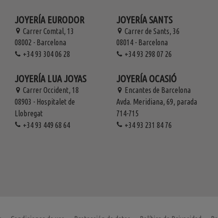
JOYERÍA EURODOR
JOYERÍA SANTS
Carrer Comtal, 13
Carrer de Sants, 36
08002 - Barcelona
08014 - Barcelona
+34 93 304 06 28
+34 93 298 07 26
JOYERÍA LUA JOYAS
JOYERÍA OCASIÓ
Carrer Occident, 18
Encantes de Barcelona
08903 - Hospitalet de
Avda. Meridiana, 69, parada
Llobregat
714-715
+34 93 449 68 64
+34 93 231 84 76