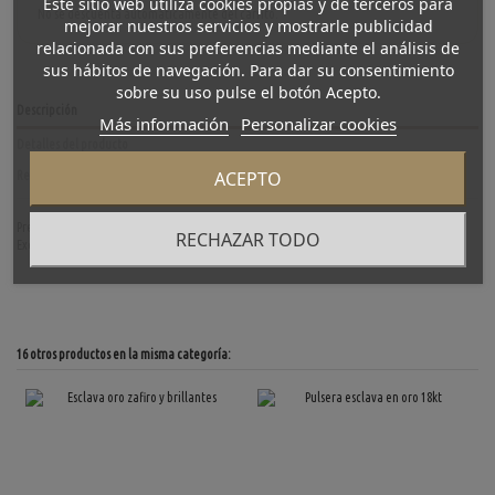
Este sitio web utiliza cookies propias y de terceros para
No se descuenta automáticamente del carrito.
mejorar nuestros servicios y mostrarle publicidad
relacionada con sus preferencias mediante el análisis de
sus hábitos de navegación. Para dar su consentimiento
sobre su uso pulse el botón Acepto.
Descripción
Más información
Personalizar cookies
Detalles del producto
ACEPTO
Reviews
(0)
Preciosa pulsera juvenil de segunda mano en oro y adornado con pequeños elefantes.
RECHAZAR TODO
Excelente regalo de comunión. Longitud: 19cm. Peso: 5,9gr.
16 otros productos en la misma categoría: