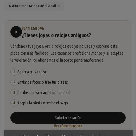
PLAN RENOVE
✦
¿Tienes joyas o relojes antiguos?
Véndenos tus joyas, oro o relojes que ya no uses y estrena esta
pieza con más facilidad. Las tasamos profesionalmente y, si aceptas
la valoración, te abonamos el importe por transferencia.
Solicita tu tasación
1
Envíanos fotos o trae tus piezas
2
Recibe una valoración profesional
3
Acepta la oferta y recibe el pago
4
Solicitar tasación
Ver cómo funciona
La tasación está sujeta a revisión y aceptación tras recibir y verificar las piezas.