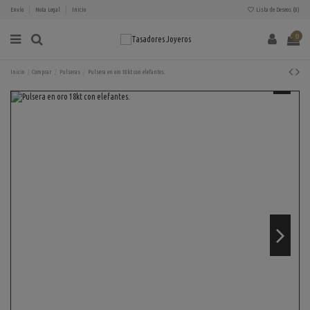
Envío
Nota Legal
Inicio
Lista de Deseos (
0
)
0
Inicio
Comprar
Pulseras
Pulsera en oro 18kt con elefantes.