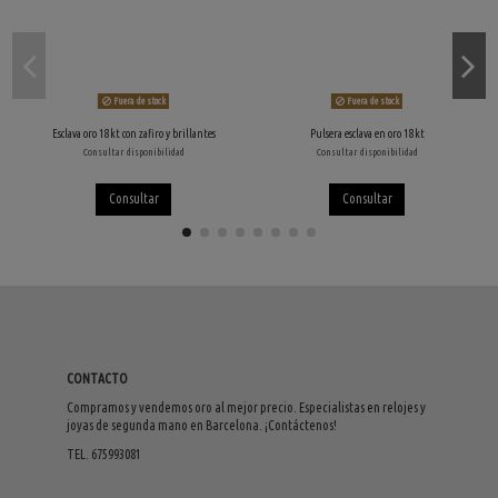
Fuera de stock
Fuera de stock
Esclava oro 18kt con zafiro y brillantes
Pulsera esclava en oro 18kt
Consultar disponibilidad
Consultar disponibilidad
Consultar
Consultar
CONTACTO
Compramos y vendemos oro al mejor precio. Especialistas en relojes y
joyas de segunda mano en Barcelona. ¡Contáctenos!
TEL. 675993081