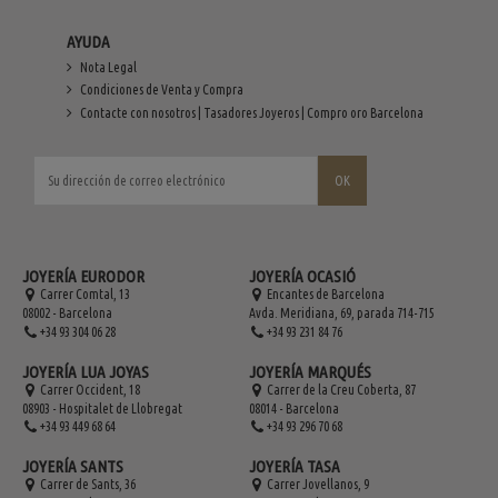
AYUDA
Nota Legal
Condiciones de Venta y Compra
Contacte con nosotros | Tasadores Joyeros | Compro oro Barcelona
JOYERÍA EURODOR
JOYERÍA OCASIÓ
Carrer Comtal, 13
Encantes de Barcelona
08002 - Barcelona
Avda. Meridiana, 69, parada 714-715
+34 93 304 06 28
+34 93 231 84 76
JOYERÍA LUA JOYAS
JOYERÍA MARQUÉS
Carrer Occident, 18
Carrer de la Creu Coberta, 87
08903 - Hospitalet de Llobregat
08014 - Barcelona
+34 93 449 68 64
+34 93 296 70 68
JOYERÍA SANTS
JOYERÍA TASA
Carrer de Sants, 36
Carrer Jovellanos, 9