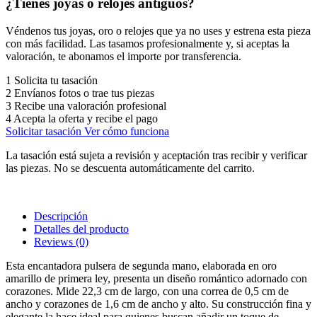
¿Tienes joyas o relojes antiguos?
Véndenos tus joyas, oro o relojes que ya no uses y estrena esta pieza
con más facilidad. Las tasamos profesionalmente y, si aceptas la
valoración, te abonamos el importe por transferencia.
1
Solicita tu tasación
2
Envíanos fotos o trae tus piezas
3
Recibe una valoración profesional
4
Acepta la oferta y recibe el pago
Solicitar tasación
Ver cómo funciona
La tasación está sujeta a revisión y aceptación tras recibir y verificar
las piezas. No se descuenta automáticamente del carrito.
Descripción
Detalles del producto
Reviews
(0)
Esta encantadora pulsera de segunda mano, elaborada en oro
amarillo de primera ley, presenta un diseño romántico adornado con
corazones. Mide 22,3 cm de largo, con una correa de 0,5 cm de
ancho y corazones de 1,6 cm de ancho y alto. Su construcción fina y
elegante la hace ideal para quienes buscan añadir un toque de