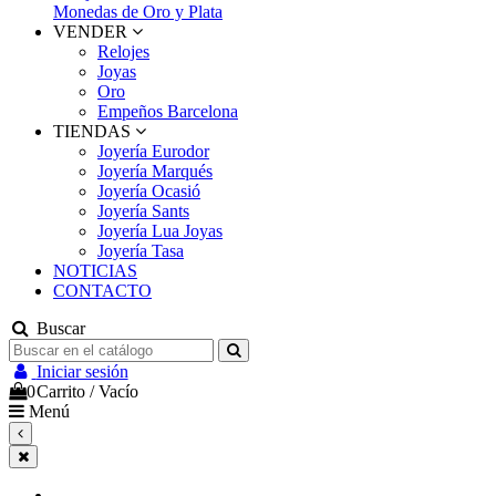
Monedas de Oro y Plata
VENDER
Relojes
Joyas
Oro
Empeños Barcelona
TIENDAS
Joyería Eurodor
Joyería Marqués
Joyería Ocasió
Joyería Sants
Joyería Lua Joyas
Joyería Tasa
NOTICIAS
CONTACTO
Buscar
Iniciar sesión
0
Carrito
/
Vacío
Menú