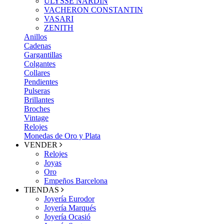
ULYSSE NARDIN
VACHERON CONSTANTIN
VASARI
ZENITH
Anillos
Cadenas
Gargantillas
Colgantes
Collares
Pendientes
Pulseras
Brillantes
Broches
Vintage
Relojes
Monedas de Oro y Plata
VENDER
Relojes
Joyas
Oro
Empeños Barcelona
TIENDAS
Joyería Eurodor
Joyería Marqués
Joyería Ocasió