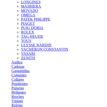
LONGINES
MASRIERA
MOVADO
OMEGA
PATEK PHILIPPE
PIAGET
PUIG DORIA
ROLEX
TAG HEUER
TOUS
ULYSSE NARDIN
VACHERON CONSTANTIN
VASARI
ZENITH
Anillos
Cadenas
Gargantillas
Colgantes
Collares
Pendientes
Pulseras
Brillantes
Broches
Vintage
Relojes