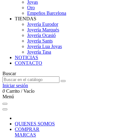
Joyas
Oro
Empeños Barcelona
TIENDAS
Joyería Eurodor
Joyería Marqués
Joyería Ocasió
Joyería Sants
Joyería Lua Joyas
Joyería Tasa
NOTICIAS
CONTACTO
Buscar
Iniciar sesión
0
Carrito
/
Vacío
Menú
QUIENES SOMOS
COMPRAR
MARCAS