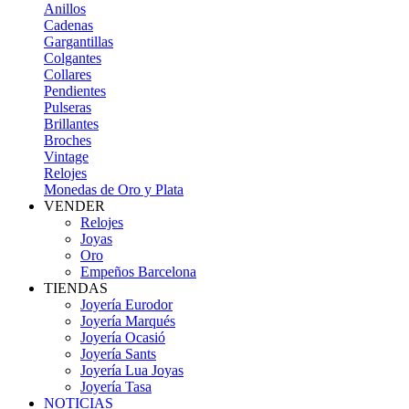
Anillos
Cadenas
Gargantillas
Colgantes
Collares
Pendientes
Pulseras
Brillantes
Broches
Vintage
Relojes
Monedas de Oro y Plata
VENDER
Relojes
Joyas
Oro
Empeños Barcelona
TIENDAS
Joyería Eurodor
Joyería Marqués
Joyería Ocasió
Joyería Sants
Joyería Lua Joyas
Joyería Tasa
NOTICIAS