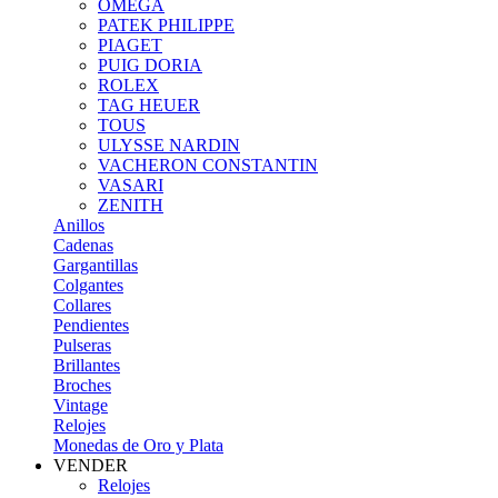
OMEGA
PATEK PHILIPPE
PIAGET
PUIG DORIA
ROLEX
TAG HEUER
TOUS
ULYSSE NARDIN
VACHERON CONSTANTIN
VASARI
ZENITH
Anillos
Cadenas
Gargantillas
Colgantes
Collares
Pendientes
Pulseras
Brillantes
Broches
Vintage
Relojes
Monedas de Oro y Plata
VENDER
Relojes