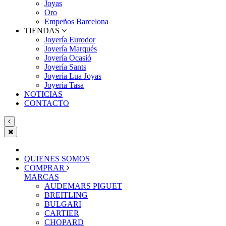
Joyas
Oro
Empeños Barcelona
TIENDAS
Joyería Eurodor
Joyería Marqués
Joyería Ocasió
Joyería Sants
Joyería Lua Joyas
Joyería Tasa
NOTICIAS
CONTACTO
QUIENES SOMOS
COMPRAR
MARCAS
AUDEMARS PIGUET
BREITLING
BULGARI
CARTIER
CHOPARD