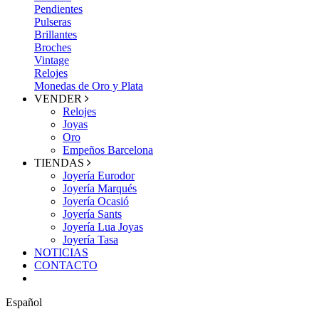
Pendientes
Pulseras
Brillantes
Broches
Vintage
Relojes
Monedas de Oro y Plata
VENDER
Relojes
Joyas
Oro
Empeños Barcelona
TIENDAS
Joyería Eurodor
Joyería Marqués
Joyería Ocasió
Joyería Sants
Joyería Lua Joyas
Joyería Tasa
NOTICIAS
CONTACTO
Español