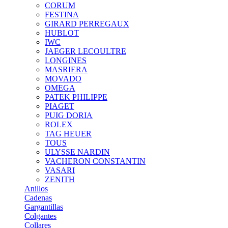
CORUM
FESTINA
GIRARD PERREGAUX
HUBLOT
IWC
JAEGER LECOULTRE
LONGINES
MASRIERA
MOVADO
OMEGA
PATEK PHILIPPE
PIAGET
PUIG DORIA
ROLEX
TAG HEUER
TOUS
ULYSSE NARDIN
VACHERON CONSTANTIN
VASARI
ZENITH
Anillos
Cadenas
Gargantillas
Colgantes
Collares