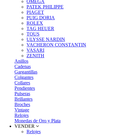
OMEGA
PATEK PHILIPPE
PIAGET
PUIG DORIA
ROLEX
TAG HEUER
TOUS
ULYSSE NARDIN
VACHERON CONSTANTIN
VASARI
ZENITH
Anillos
Cadenas
Gargantillas
Colgantes
Collares
Pendientes
Pulseras
Brillantes
Broches
Vintage
Relojes
Monedas de Oro y Plata
VENDER
Relojes