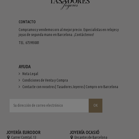
CONTACTO
Compramos y vendemos oro al mejor precio. Especialistas en relojes y
joyas de segunda mano en Barcelona. ¡Contáctenos!
TEL. 675993081
AYUDA
Nota Legal
Condiciones de Venta y Compra
Contacte con nosotros | Tasadores Joyeros | Compro oro Barcelona
JOYERÍA EURODOR
JOYERÍA OCASIÓ
Carrer Comtal, 13
Encantes de Barcelona