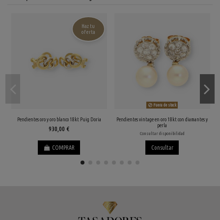
Haz tu
oferta
Fuera de stock
Pendientes oro y oro blanco 18kt Puig Doria
Pendientes vintage en oro 18kt con diamantes y
perla
930,00 €
Consultar disponibilidad
COMPRAR
Consultar