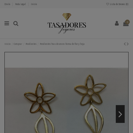
Envío
Nota Legal
Inicio
Lista de Deseos (
0
)
0
Inicio
Comprar
Pendientes
Pendientes Tous de oro en forma de flor y hoja