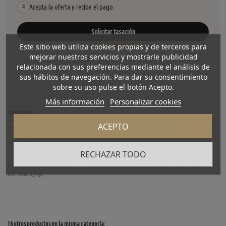
Acepta la oferta y recibe el pago
4
Solicitar tasación
Ver cómo funciona
Este sitio web utiliza cookies propias y de terceros para
mejorar nuestros servicios y mostrarle publicidad
La tasación está sujeta a revisión y aceptación tras recibir y verificar las piezas.
relacionada con sus preferencias mediante el análisis de
No se descuenta automáticamente del carrito.
sus hábitos de navegación. Para dar su consentimiento
sobre su uso pulse el botón Acepto.
Más información
Personalizar cookies
Descripción
ACEPTO
Detalles del producto
Reviews
(0)
RECHAZAR TODO
Pendientes Tous de ocasión en oro amarillo de 18 kt. en forma de flor y hoja. Altura: 3,9
cm. Peso: 5,4 gr.
16 otros productos en la misma categoría: