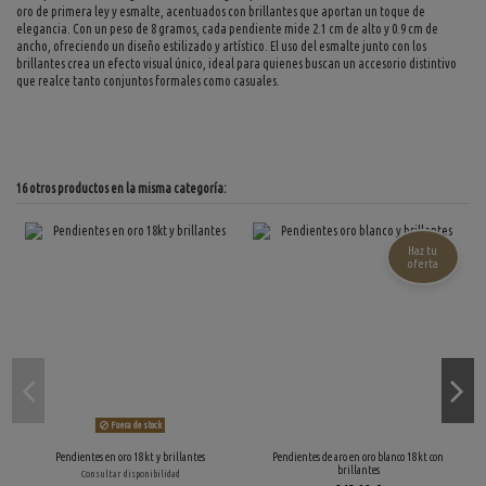
oro de primera ley y esmalte, acentuados con brillantes que aportan un toque de
elegancia. Con un peso de 8 gramos, cada pendiente mide 2.1 cm de alto y 0.9 cm de
ancho, ofreciendo un diseño estilizado y artístico. El uso del esmalte junto con los
brillantes crea un efecto visual único, ideal para quienes buscan un accesorio distintivo
que realce tanto conjuntos formales como casuales.
16 otros productos en la misma categoría:
Haz tu
oferta
Fuera de stock
Pendientes en oro 18kt y brillantes
Pendientes de aro en oro blanco 18kt con
brillantes
Consultar disponibilidad