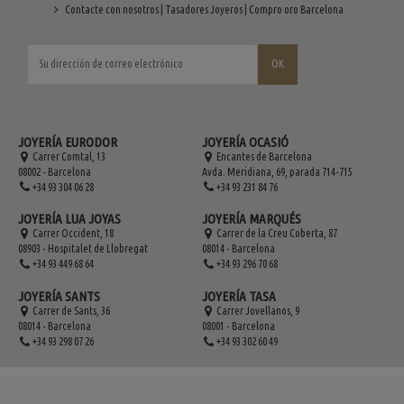
Contacte con nosotros | Tasadores Joyeros | Compro oro Barcelona
JOYERÍA EURODOR
JOYERÍA OCASIÓ
Carrer Comtal, 13
Encantes de Barcelona
08002 - Barcelona
Avda. Meridiana, 69, parada 714-715
+34 93 304 06 28
+34 93 231 84 76
JOYERÍA LUA JOYAS
JOYERÍA MARQUÉS
Carrer Occident, 18
Carrer de la Creu Coberta, 87
08903 - Hospitalet de Llobregat
08014 - Barcelona
+34 93 449 68 64
+34 93 296 70 68
JOYERÍA SANTS
JOYERÍA TASA
Carrer de Sants, 36
Carrer Jovellanos, 9
08014 - Barcelona
08001 - Barcelona
+34 93 298 07 26
+34 93 302 60 49