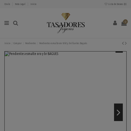
Envío
Nota Legal
Inicio
Lista de Deseos (
0
)
0
Inicio
Comprar
Pendientes
Pendientes esmalte oro 18kt y brillantes Bagués