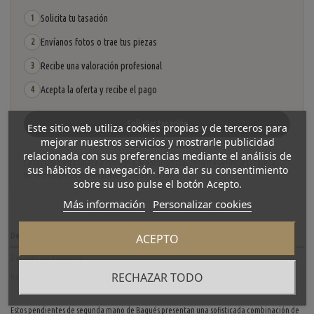
Solicita tu tasación
1
Envíanos fotos o trae tus piezas
2
Recibe una valoración profesional
3
Acepta la oferta y recibe el pago
4
Solicitar tasación
Este sitio web utiliza cookies propias y de terceros para
mejorar nuestros servicios y mostrarle publicidad
Ver cómo funciona
relacionada con sus preferencias mediante el análisis de
La tasación está sujeta a revisión y aceptación tras recibir y verificar las piezas.
sus hábitos de navegación. Para dar su consentimiento
No se descuenta automáticamente del carrito.
sobre su uso pulse el botón Acepto.
Más información
Personalizar cookies
ACEPTO
Descripción
Detalles del producto
RECHAZAR TODO
Reviews
(0)
Estos pendientes de segunda mano de Bagués presentan una sofisticada combinación de