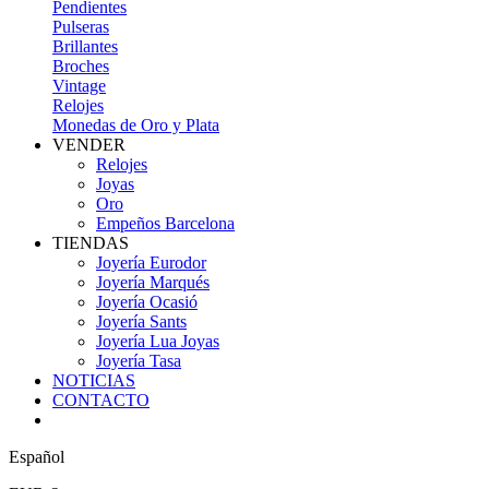
Pendientes
Pulseras
Brillantes
Broches
Vintage
Relojes
Monedas de Oro y Plata
VENDER
Relojes
Joyas
Oro
Empeños Barcelona
TIENDAS
Joyería Eurodor
Joyería Marqués
Joyería Ocasió
Joyería Sants
Joyería Lua Joyas
Joyería Tasa
NOTICIAS
CONTACTO
Español