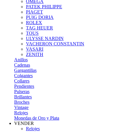
OMEGA
PATEK PHILIPPE
PIAGET
PUIG DORIA
ROLEX
TAG HEUER
TOUS
ULYSSE NARDIN
VACHERON CONSTANTIN
VASARI
ZENITH
Anillos
Cadenas
Gargantillas
Colgantes
Collares
Pendientes
Pulseras
Brillantes
Broches
Vintage
Relojes
Monedas de Oro y Plata
VENDER
Relojes