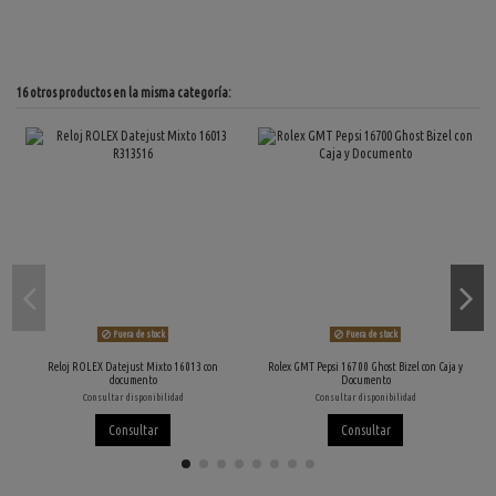
16 otros productos en la misma categoría:
Fuera de stock
Fuera de stock
Reloj ROLEX Datejust Mixto 16013 con
Rolex GMT Pepsi 16700 Ghost Bizel con Caja y
documento
Documento
Consultar disponibilidad
Consultar disponibilidad
Consultar
Consultar