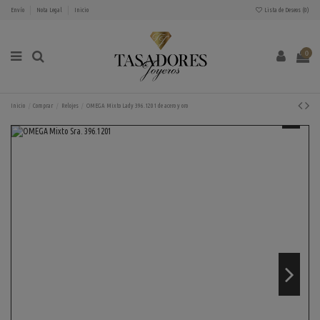
Envío
Nota Legal
Inicio
Lista de Deseos (
0
)
0
Inicio
Comprar
Relojes
OMEGA Mixto Lady 396.1201 de acero y oro