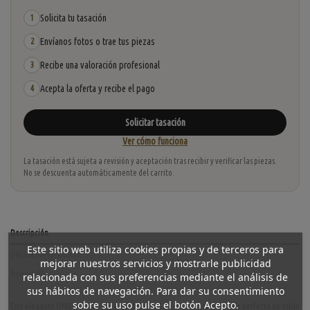
Solicita tu tasación
1
Envíanos fotos o trae tus piezas
2
Recibe una valoración profesional
3
Acepta la oferta y recibe el pago
4
Solicitar tasación
Ver cómo funciona
La tasación está sujeta a revisión y aceptación tras recibir y verificar las piezas.
No se descuenta automáticamente del carrito.
Descripción
Este sitio web utiliza cookies propias y de terceros para
Detalles del producto
mejorar nuestros servicios y mostrarle publicidad
Reviews
(0)
relacionada con sus preferencias mediante el análisis de
sus hábitos de navegación. Para dar su consentimiento
sobre su uso pulse el botón Acepto.
Este elegante OMEGA Mixto Lady, modelo 396.1201, es una combinación perfecta de estilo