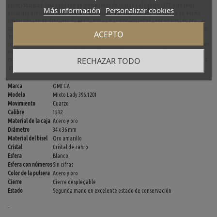
y funcionalidad. Equipado con un movimiento de cuarzo y el calibre 1532, este reloj
Más información
Personalizar cookies
garantiza precisión y fiabilidad. La caja, elaborada en acero y oro, presenta un diseño
sofisticado con un diámetro de 34 x 36 mm y está complementada por un bisel de oro
amarillo. La esfera blanca sin cifras, protegida por un cristal de zafiro, aporta un aspecto
ACEPTO
limpio y clásico. La pulsera en tonos de acero y oro, junto con un cierre desplegable,
completan este diseño armonioso, ideal para cualquier ocasión. Aunque no se mencionan
elementos adicionales como la caja o documentos, este reloj de segunda mano en
RECHAZAR TODO
excelente estado de conservación es perfecto para quienes buscan una pieza de lujo con
un diseño atemporal.
Marca
OMEGA
Modelo
Mixto Lady 396.1201
Movimiento
Cuarzo
Calibre
1532
Material de la caja
Acero y oro
Diámetro
34 x 36 mm
Material del bisel
Oro amarillo
Cristal
Cristal de zafiro
Esfera
Blanco
Esfera con números
Sin cifras
Color de la pulsera
Acero y oro
Cierre
Cierre desplegable
Estado
Segunda mano en excelente estado de conservación
"