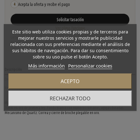
Acepta la oferta y recibe el pago
4
Solicitar tasación
Ver cómo funciona
Este sitio web utiliza cookies propias y de terceros para
mejorar nuestros servicios y mostrarle publicidad
La tasación está sujeta a revisión y aceptación tras recibir y verificar las piezas.
No se descuenta automáticamente del carrito.
relacionada con sus preferencias mediante el análisis de
sus hábitos de navegación. Para dar su consentimiento
sobre su uso pulse el botón Acepto.
Más información
Personalizar cookies
Descripción
Detalles del producto
ACEPTO
Reviews
(0)
RECHAZAR TODO
Magnífico reloj Lotus Quartz de segunda mano en oro amarillo de primera ley. Caja de
36mm en oro de primera ley. Fondo blanco con números romanos, agujas doradas.
Mecanismo de Quartz. Correa y cierre de broche plegable en oro.