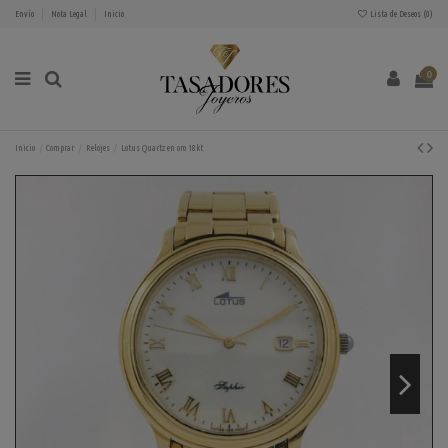
Envío
Nota Legal
Inicio
Lista de Deseos (
0
)
0
Inicio
Comprar
Relojes
Lotus Quartz en oro 18kt