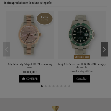
16 otros productos en la misma categoría:
Haz tu
oferta
Fuera de stock
Reloj Rolex Lady Datejust 178271 en oro rosa y
Reloj Rolex Submariner Hulk 116610LV con caja y
acero
documento
10.800,00 €
Consultar disponibilidad
COMPRAR
Consultar