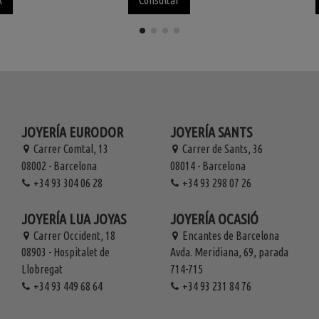
R
Consultar
JOYERÍA EURODOR
JOYERÍA SANTS
Carrer Comtal, 13
Carrer de Sants, 36
08002 - Barcelona
08014 - Barcelona
+34 93 304 06 28
+34 93 298 07 26
JOYERÍA LUA JOYAS
JOYERÍA OCASIÓ
Carrer Occident, 18
Encantes de Barcelona
08903 - Hospitalet de
Avda. Meridiana, 69, parada
Llobregat
714-715
+34 93 449 68 64
+34 93 231 84 76