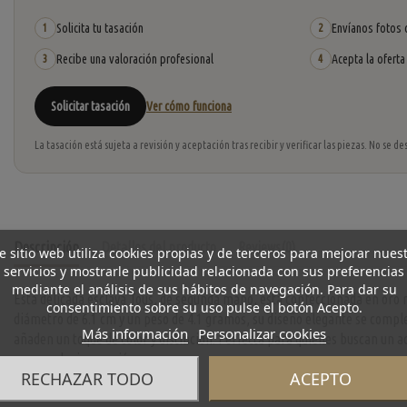
Solicita tu tasación
Envíanos fotos o
1
2
Recibe una valoración profesional
Acepta la oferta
3
4
Solicitar tasación
Ver cómo funciona
La tasación está sujeta a revisión y aceptación tras recibir y verificar las piezas. No se
Descripción
Detalles del producto
Reviews
(0)
e sitio web utiliza cookies propias y de terceros para mejorar nues
servicios y mostrarle publicidad relacionada con sus preferencias
mediante el análisis de sus hábitos de navegación. Para dar su
Esta delicada esclava Tous, de segunda mano, está confeccionada en oro r
consentimiento sobre su uso pulse el botón Acepto.
diámetro de 6.1 cm y un peso de 4.1 gramos, su diseño elegante se comp
Más información
Personalizar cookies
añaden un toque de color y distinción. Perfecta para quienes buscan un acc
para cualquier ocasión.
RECHAZAR TODO
ACEPTO