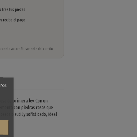
 trae tus piezas
 y recibe el pago
 descuenta automáticamente del carrito.
tros
osa de primera ley. Con un
lementa con piedras rosas que
esorio sutil y sofisticado, ideal