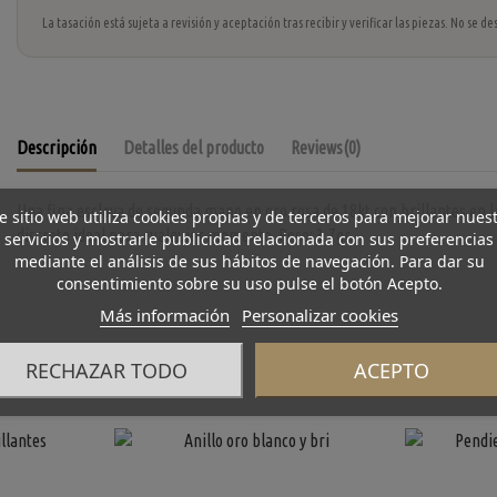
La tasación está sujeta a revisión y aceptación tras recibir y verificar las piezas. No se
Descripción
Detalles del producto
Reviews
(0)
Una fina esclava de segunda mano en oro rosa de 18kt con brillantes en la
e sitio web utiliza cookies propias y de terceros para mejorar nues
discreto ideal para cualquier momento. Peso: 3,7gr.
servicios y mostrarle publicidad relacionada con sus preferencias
mediante el análisis de sus hábitos de navegación. Para dar su
consentimiento sobre su uso pulse el botón Acepto.
Más información
Personalizar cookies
RECHAZAR TODO
ACEPTO