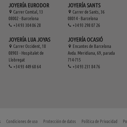
JOYERÍA EURODOR
JOYERÍA SANTS
Carrer Comtal, 13
Carrer de Sants, 36
08002 - Barcelona
08014 - Barcelona
+34 93 304 06 28
+34 93 298 07 26
JOYERÍA LUA JOYAS
JOYERÍA OCASIÓ
Carrer Occident, 18
Encantes de Barcelona
08903 - Hospitalet de
Avda. Meridiana, 69, parada
Llobregat
714-715
+34 93 449 68 64
+34 93 231 84 76
s
Condiciones de uso
Protección de datos
Política de Privacidad
Po