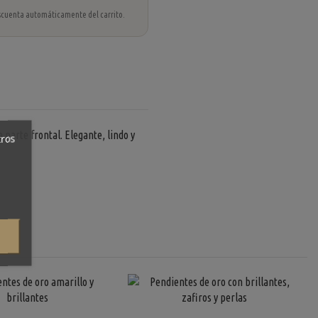
 descuenta automáticamente del carrito.
 parte frontal. Elegante, lindo y
tros