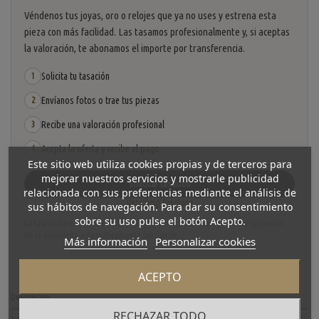
Véndenos tus joyas, oro o relojes que ya no uses y estrena esta
pieza con más facilidad. Las tasamos profesionalmente y, si aceptas
la valoración, te abonamos el importe por transferencia.
Solicita tu tasación
1
Envíanos fotos o trae tus piezas
2
Recibe una valoración profesional
3
Acepta la oferta y recibe el pago
4
Este sitio web utiliza cookies propias y de terceros para
mejorar nuestros servicios y mostrarle publicidad
Solicitar tasación
relacionada con sus preferencias mediante el análisis de
Ver cómo funciona
sus hábitos de navegación. Para dar su consentimiento
sobre su uso pulse el botón Acepto.
La tasación está sujeta a revisión y aceptación tras recibir y verificar las piezas.
No se descuenta automáticamente del carrito.
Más información
Personalizar cookies
ACEPTO
Descripción
RECHAZAR TODO