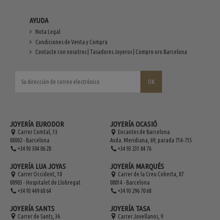
AYUDA
Nota Legal
Condiciones de Venta y Compra
Contacte con nosotros | Tasadores Joyeros | Compro oro Barcelona
JOYERÍA EURODOR
JOYERÍA OCASIÓ
Carrer Comtal, 13
Encantes de Barcelona
08002 - Barcelona
Avda. Meridiana, 69, parada 714-715
+34 93 304 06 28
+34 93 231 84 76
JOYERÍA LUA JOYAS
JOYERÍA MARQUÉS
Carrer Occident, 18
Carrer de la Creu Coberta, 87
08903 - Hospitalet de Llobregat
08014 - Barcelona
+34 93 449 68 64
+34 93 296 70 68
JOYERÍA SANTS
JOYERÍA TASA
Carrer de Sants, 36
Carrer Jovellanos, 9