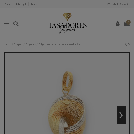
Envío
Nota Legal
Inicio
Lista de Deseos (
0
)
0
Inicio
Comprar
Colgantes
Colgante en oro blanco y oro amarillo 18kt