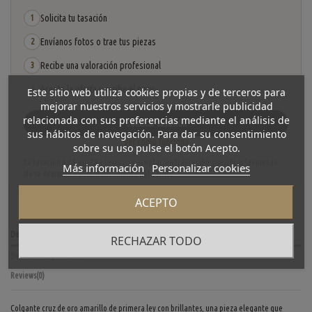
Solicita tu tasación
1
Envíanos fotos o trae tus piezas
2
Recibe una valoración profesional
3
Acepta la oferta y recibe el pago
4
Este sitio web utiliza cookies propias y de terceros para
mejorar nuestros servicios y mostrarle publicidad
relacionada con sus preferencias mediante el análisis de
Solicitar tasación
sus hábitos de navegación. Para dar su consentimiento
Ver cómo funciona
sobre su uso pulse el botón Acepto.
La tasación está sujeta a revisión y aceptación tras recibir y verificar las piezas.
Más información
Personalizar cookies
No se descuenta automáticamente del carrito.
ACEPTO
Descripción
RECHAZAR TODO
Detalles del producto
Reviews
(0)
Colgante cruz de oro amarillo de primera ley con brillantes, una pieza elegante que