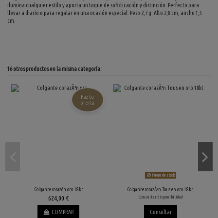
ilumina cualquier estilo y aporta un toque de sofisticación y distinción. Perfecto para
llevar a diario o para regalar en una ocasión especial. Peso 2,7 g. Alto 2,8 cm, ancho 1,5
cm.
16 otros productos en la misma categoría:
Haz tu
oferta
Fuera de stock
Colgante corazón oro 18kt
Colgante corazÃ³n Tous en oro 18kt.
624,00 €
Consultar disponibilidad
COMPRAR
Consultar