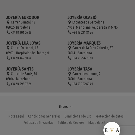
JOYERÍA EURODOR
JOYERÍA OCASIÓ
Carrer Comtal, 13
Encantes de Barcelona
08002 - Barcelona
Avda. Meridiana, 69, parada 714-715
+34 93 304 06 28
+34 93 231 84 76
JOYERÍA LUA JOYAS
JOYERÍA MARQUÉS
Carrer Occident, 18
Carrer de la Creu Coberta, 87
08903 - Hospitalet de Llobregat
08014 - Barcelona
+34 93 449 68 64
+34 93 296 70 68
JOYERÍA SANTS
JOYERÍA TASA
Carrer de Sants, 36
Carrer Jovellanos, 9
08014 - Barcelona
08001 - Barcelona
+34 93 298 07 26
+34 93 302 60 49
Enlaces
Nota Legal
Condiciones Generales
Condiciones de uso
Protección de datos
Política de Privacidad
Política de Cookies
Mapa del sitio