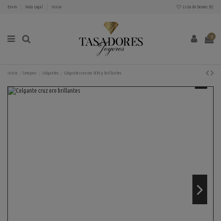
Envío
Nota Legal
Inicio
Lista de Deseos (
0
)
0
Inicio
Comprar
Colgantes
Colgante cruz oro 18kt y brillantes