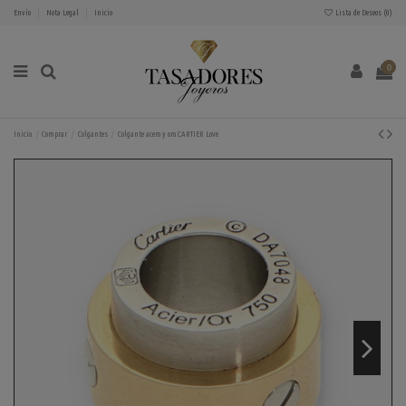
Envío
Nota Legal
Inicio
Lista de Deseos (
0
)
0
Inicio
Comprar
Colgantes
Colgante acero y oro CARTIER Love