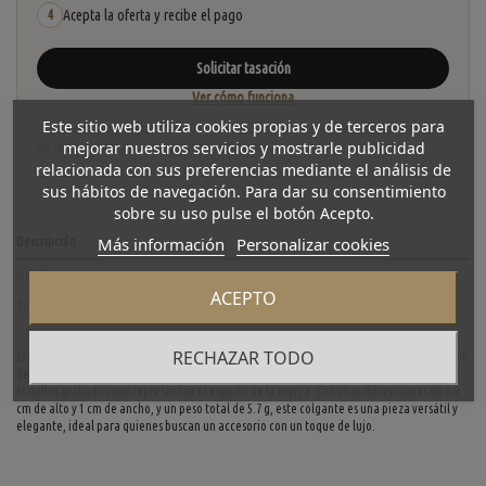
Acepta la oferta y recibe el pago
4
Solicitar tasación
Ver cómo funciona
Este sitio web utiliza cookies propias y de terceros para
La tasación está sujeta a revisión y aceptación tras recibir y verificar las piezas.
mejorar nuestros servicios y mostrarle publicidad
No se descuenta automáticamente del carrito.
relacionada con sus preferencias mediante el análisis de
sus hábitos de navegación. Para dar su consentimiento
sobre su uso pulse el botón Acepto.
Más información
Personalizar cookies
Descripción
Detalles del producto
ACEPTO
Reviews
(0)
RECHAZAR TODO
Exclusivo colgante de la icónica colección Love de Cartier, elaborado en una combinación
de acero y oro de 18 quilates (750). Este diseño cilíndrico presenta los característicos
tornillos grabados que representan el espíritu de la marca. Con unas dimensiones de 0.9
cm de alto y 1 cm de ancho, y un peso total de 5.7 g, este colgante es una pieza versátil y
elegante, ideal para quienes buscan un accesorio con un toque de lujo.