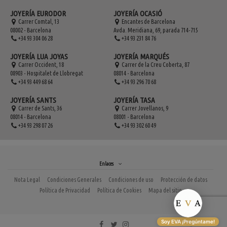
JOYERÍA EURODOR
JOYERÍA OCASIÓ
Carrer Comtal, 13
Encantes de Barcelona
08002 - Barcelona
Avda. Meridiana, 69, parada 714-715
+34 93 304 06 28
+34 93 231 84 76
JOYERÍA LUA JOYAS
JOYERÍA MARQUÉS
Carrer Occident, 18
Carrer de la Creu Coberta, 87
08903 - Hospitalet de Llobregat
08014 - Barcelona
+34 93 449 68 64
+34 93 296 70 68
JOYERÍA SANTS
JOYERÍA TASA
Carrer de Sants, 36
Carrer Jovellanos, 9
08014 - Barcelona
08001 - Barcelona
+34 93 298 07 26
+34 93 302 60 49
Enlaces
Nota Legal
Condiciones Generales
Condiciones de uso
Protección de datos
Política de Privacidad
Política de Cookies
Mapa del sitio
Soy EVA ¡Pregúntame!