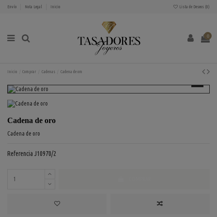
Envío
Nota Legal
Inicio
Lista de Deseos (
0
)
0
Inicio
Comprar
Cadenas
Cadena de oro
Cadena de oro
Cadena de oro
Referencia
J10970/2
COMPRAR