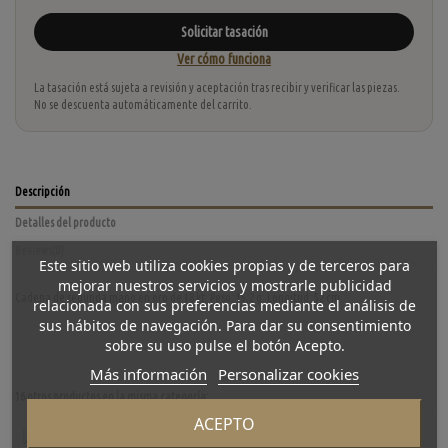
Solicitar tasación
Ver cómo funciona
La tasación está sujeta a revisión y aceptación tras recibir y verificar las piezas.
No se descuenta automáticamente del carrito.
Descripción
Detalles del producto
Reviews
(0)
Este sitio web utiliza cookies propias y de terceros para
mejorar nuestros servicios y mostrarle publicidad
Cadena de segunda mano en oro de 18 kt. Peso: 15,2 g. Longitud: 52 cm.
relacionada con sus preferencias mediante el análisis de
sus hábitos de navegación. Para dar su consentimiento
sobre su uso pulse el botón Acepto.
Más información
Personalizar cookies
16 otros productos en la misma categoría:
ACEPTO