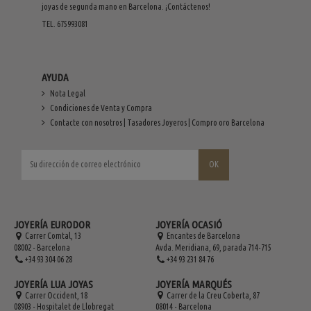
joyas de segunda mano en Barcelona. ¡Contáctenos!
TEL. 675993081
AYUDA
Nota Legal
Condiciones de Venta y Compra
Contacte con nosotros | Tasadores Joyeros | Compro oro Barcelona
JOYERÍA EURODOR
JOYERÍA OCASIÓ
Carrer Comtal, 13
Encantes de Barcelona
08002 - Barcelona
Avda. Meridiana, 69, parada 714-715
+34 93 304 06 28
+34 93 231 84 76
JOYERÍA LUA JOYAS
JOYERÍA MARQUÉS
Carrer Occident, 18
Carrer de la Creu Coberta, 87
08903 - Hospitalet de Llobregat
08014 - Barcelona