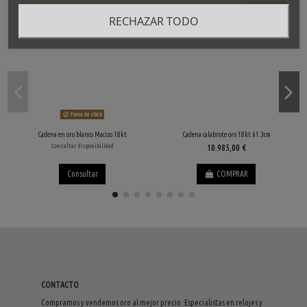
Haz tu
oferta
RECHAZAR TODO
Fuera de stock
Cadena en oro blanco Macizo 18kt
Cadena calabrote oro 18kt 61.3cm
Consultar disponibilidad
10.985,00 €
Consultar
COMPRAR
CONTACTO
Compramos y vendemos oro al mejor precio. Especialistas en relojes y