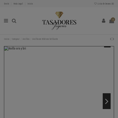
Envío
Nota Legal
Inicio
Lista de Deseos (
0
)
0
Inicio
Comprar
Anillos
Anillo oro 18kt con brillante