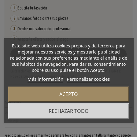
Solicita tu tasación
1
Envíanos fotos o trae tus piezas
2
Recibe una valoración profesional
3
Acepta la oferta y recibe el pago
4
Este sitio web utiliza cookies propias y de terceros para
mejorar nuestros servicios y mostrarle publicidad
Solicitar tasación
relacionada con sus preferencias mediante el análisis de
Ver cómo funciona
sus hábitos de navegación. Para dar su consentimiento
sobre su uso pulse el botón Acepto.
La tasación está sujeta a revisión y aceptación tras recibir y verificar las piezas.
No se descuenta automáticamente del carrito.
Más información
Personalizar cookies
ACEPTO
Descripción
RECHAZAR TODO
Detalles del producto
Reviews
(0)
Precioso anillo en oro amarillo de primera ley con diamantes en talla brillante y baguete