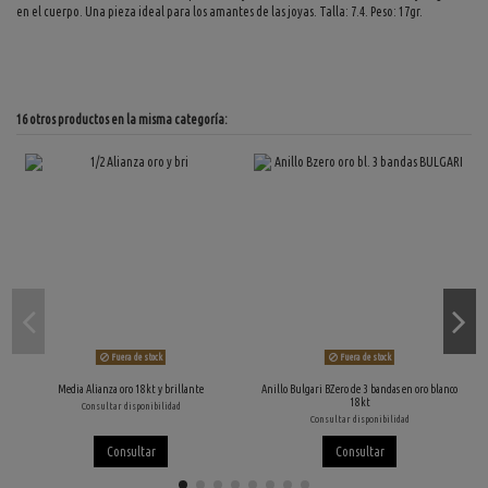
en el cuerpo. Una pieza ideal para los amantes de las joyas. Talla: 7.4. Peso: 17gr.
16 otros productos en la misma categoría:
Fuera de stock
Fuera de stock
Media Alianza oro 18kt y brillante
Anillo Bulgari BZero de 3 bandas en oro blanco
18kt
Consultar disponibilidad
Consultar disponibilidad
Consultar
Consultar