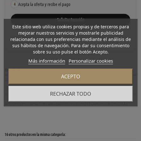
Acepta la oferta y recibe el pago
4
Solicitar tasación
Este sitio web utiliza cookies propias y de terceros para
Ver cómo funciona
mejorar nuestros servicios y mostrarle publicidad
La tasación está sujeta a revisión y aceptación tras recibir y verificar las piezas.
relacionada con sus preferencias mediante el análisis de
No se descuenta automáticamente del carrito.
sus hábitos de navegación. Para dar su consentimiento
sobre su uso pulse el botón Acepto.
Más información
Personalizar cookies
Descripción
ACEPTO
Detalles del producto
Reviews
(0)
RECHAZAR TODO
Anillo sello de segunda mano para caballero en oro de 18 kt. Iniciales CR. Peso: 12,8 g.
16 otros productos en la misma categoría: