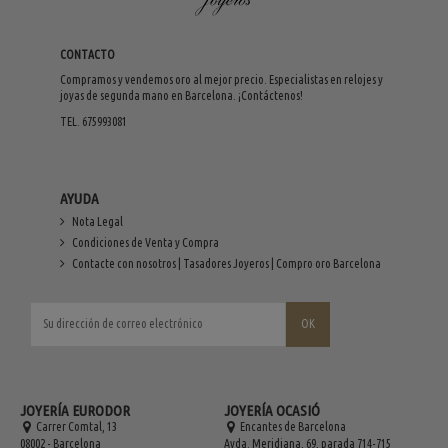
CONTACTO
Compramos y vendemos oro al mejor precio. Especialistas en relojes y
joyas de segunda mano en Barcelona. ¡Contáctenos!
TEL. 675993081
AYUDA
Nota Legal
Condiciones de Venta y Compra
Contacte con nosotros | Tasadores Joyeros | Compro oro Barcelona
JOYERÍA EURODOR
JOYERÍA OCASIÓ
Carrer Comtal, 13
Encantes de Barcelona
08002 - Barcelona
Avda. Meridiana, 69, parada 714-715