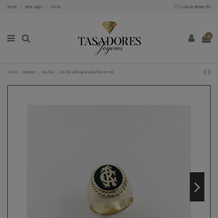
Envío
Nota Legal
Inicio
Lista de Deseos (
0
)
0
Inicio
Comprar
Anillos
Anillo sello para caballero en oro