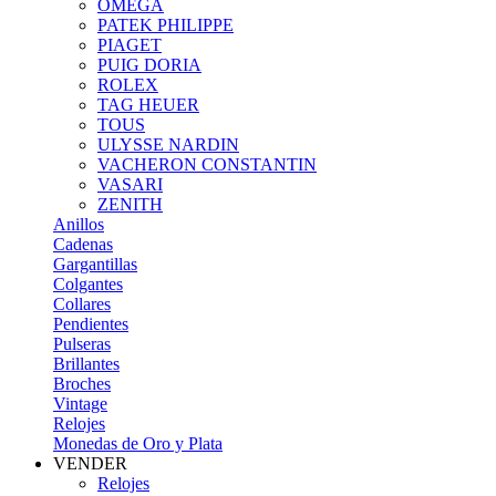
OMEGA
PATEK PHILIPPE
PIAGET
PUIG DORIA
ROLEX
TAG HEUER
TOUS
ULYSSE NARDIN
VACHERON CONSTANTIN
VASARI
ZENITH
Anillos
Cadenas
Gargantillas
Colgantes
Collares
Pendientes
Pulseras
Brillantes
Broches
Vintage
Relojes
Monedas de Oro y Plata
VENDER
Relojes