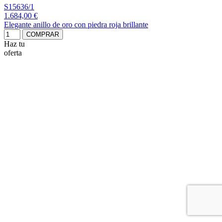
S15636/1
1.684,00 €
Elegante anillo de oro con piedra roja brillante
COMPRAR
Haz tu
oferta