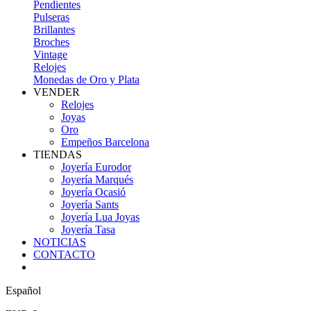
Pendientes
Pulseras
Brillantes
Broches
Vintage
Relojes
Monedas de Oro y Plata
VENDER
Relojes
Joyas
Oro
Empeños Barcelona
TIENDAS
Joyería Eurodor
Joyería Marqués
Joyería Ocasió
Joyería Sants
Joyería Lua Joyas
Joyería Tasa
NOTICIAS
CONTACTO
Español