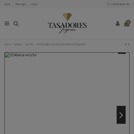
Envío
Nota Legal
Inicio
Lista de Deseos (
0
)
0
Inicio
Comprar
Anillos
Anillo media alianza en oro 18kt con diamantes