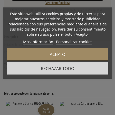
Ver cómo funciona
La tasación está sujeta a revisión y aceptación tras recibir y verificar las piezas.
Este sitio web utiliza cookies propias y de terceros para
No se descuenta automáticamente del carrito.
mejorar nuestros servicios y mostrarle publicidad
relacionada con sus preferencias mediante el análisis de
sus hábitos de navegación. Para dar su consentimiento
sobre su uso pulse el botón Acepto.
Descripción
Más información
Personalizar cookies
Detalles del producto
Reviews
(0)
ACEPTO
Magnifica media alianza de segunda mano en oro amarillo de primera ley con 5
RECHAZAR TODO
diamantes. Una pieza para impresionar. Talla: 12. Peso: 4.1gr.
16 otros productos en la misma categoría:
Haz tu
oferta