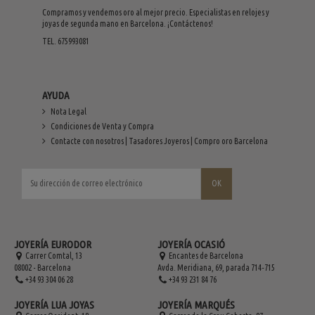
Compramos y vendemos oro al mejor precio. Especialistas en relojes y
joyas de segunda mano en Barcelona. ¡Contáctenos!
TEL. 675993081
AYUDA
Nota Legal
Condiciones de Venta y Compra
Contacte con nosotros | Tasadores Joyeros | Compro oro Barcelona
JOYERÍA EURODOR
JOYERÍA OCASIÓ
Carrer Comtal, 13
Encantes de Barcelona
08002 - Barcelona
Avda. Meridiana, 69, parada 714-715
+34 93 304 06 28
+34 93 231 84 76
JOYERÍA LUA JOYAS
JOYERÍA MARQUÉS