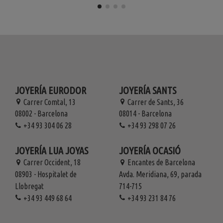
JOYERÍA EURODOR
JOYERÍA SANTS
Carrer Comtal, 13
Carrer de Sants, 36
08002 - Barcelona
08014 - Barcelona
+34 93 304 06 28
+34 93 298 07 26
JOYERÍA LUA JOYAS
JOYERÍA OCASIÓ
Carrer Occident, 18
Encantes de Barcelona
08903 - Hospitalet de
Avda. Meridiana, 69, parada
Llobregat
714-715
+34 93 449 68 64
+34 93 231 84 76