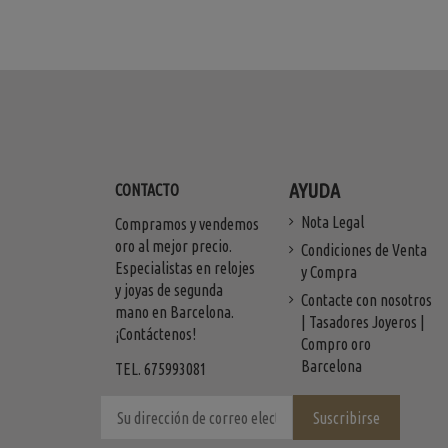
AYUDA
CONTACTO
Nota Legal
Compramos y vendemos
oro al mejor precio.
Condiciones de Venta
Especialistas en relojes
y Compra
y joyas de segunda
Contacte con nosotros
mano en Barcelona.
| Tasadores Joyeros |
¡Contáctenos!
Compro oro
Barcelona
TEL. 675993081