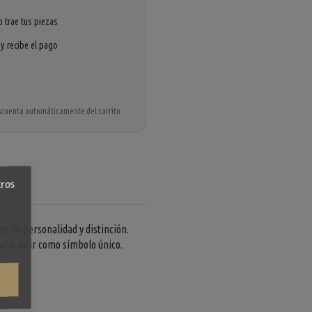
 trae tus piezas
 y recibe el pago
 descuenta automáticamente del carrito.
tros
eno de personalidad y distinción.
lar o lucir como símbolo único.