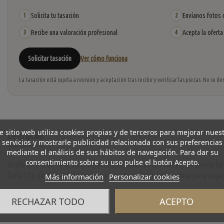
Solicita tu tasación
Envíanos fotos o
1
2
Recibe una valoración profesional
Acepta la oferta
3
4
Solicitar tasación
Ver cómo funciona
La tasación está sujeta a revisión y aceptación tras recibir y verificar las piezas. No se
e sitio web utiliza cookies propias y de terceros para mejorar nues
Descripción
Detalles del producto
Reviews
(0)
servicios y mostrarle publicidad relacionada con sus preferencias
mediante el análisis de sus hábitos de navegación. Para dar su
consentimiento sobre su uso pulse el botón Acepto.
Anillo en oro de 18 kt con inicial M adornada con brillantes, un diseño ll
Talla 17 y peso de 2,5 g. Una joya elegante y significativa, ideal para rega
Más información
Personalizar cookies
RECHAZAR TODO
ACEPTO