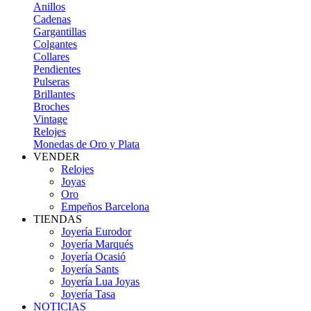
Anillos
Cadenas
Gargantillas
Colgantes
Collares
Pendientes
Pulseras
Brillantes
Broches
Vintage
Relojes
Monedas de Oro y Plata
VENDER
Relojes
Joyas
Oro
Empeños Barcelona
TIENDAS
Joyería Eurodor
Joyería Marqués
Joyería Ocasió
Joyería Sants
Joyería Lua Joyas
Joyería Tasa
NOTICIAS