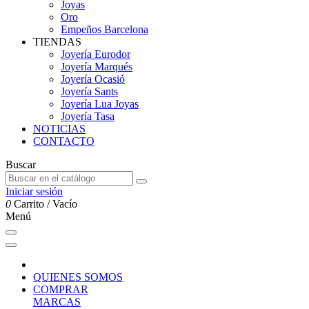
Joyas
Oro
Empeños Barcelona
TIENDAS
Joyería Eurodor
Joyería Marqués
Joyería Ocasió
Joyería Sants
Joyería Lua Joyas
Joyería Tasa
NOTICIAS
CONTACTO
Buscar
Iniciar sesión
0
Carrito
/
Vacío
Menú
QUIENES SOMOS
COMPRAR
MARCAS