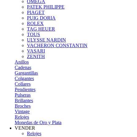
OMEGA
PATEK PHILIPPE
PIAGET
PUIG DORIA
ROLEX
TAG HEUER
TOUS
ULYSSE NARDIN
VACHERON CONSTANTIN
VASARI
ZENITH
Anillos
Cadenas
Gargantillas
Colgantes
Collares
Pendientes
Pulseras
Brillantes
Broches
Vintage
Relojes
Monedas de Oro y Plata
VENDER
Relojes