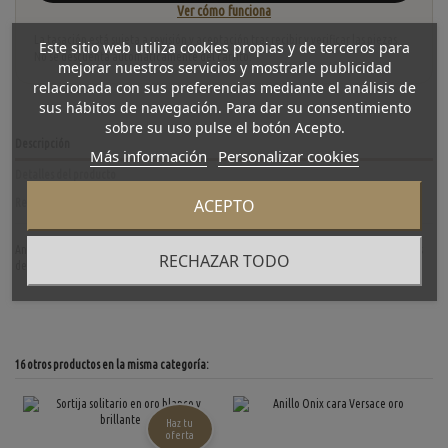
Ver cómo funciona
La tasación está sujeta a revisión y aceptación tras recibir y verificar las piezas.
Este sitio web utiliza cookies propias y de terceros para
No se descuenta automáticamente del carrito.
mejorar nuestros servicios y mostrarle publicidad
relacionada con sus preferencias mediante el análisis de
sus hábitos de navegación. Para dar su consentimiento
sobre su uso pulse el botón Acepto.
Descripción
Más información
Personalizar cookies
Detalles del producto
ACEPTO
Reviews
(0)
Anillo en oro amarillo de segunda mano con brillante. Una pieza ideal para los amantes
RECHAZAR TODO
de los anillos. Peso: 7.7gr. Talla: 20.
16 otros productos en la misma categoría:
Haz tu
oferta