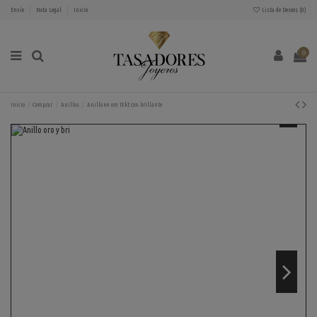
Envío
Nota Legal
Inicio
Lista de Deseos (
0
)
0
Inicio
Comprar
Anillos
Anillo en oro 18kt con brillante