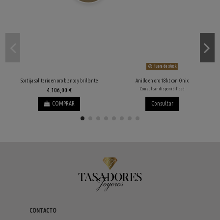
Fuera de stock
Sortija solitario en oro blanco y brillante
Anillo en oro 18kt con Onix
4.106,00 €
Consultar disponibilidad
COMPRAR
Consultar
CONTACTO