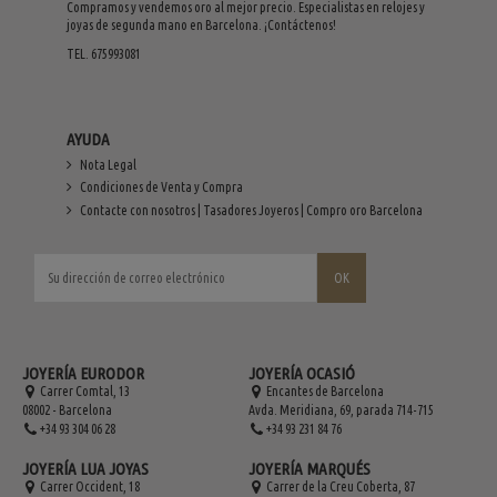
Compramos y vendemos oro al mejor precio. Especialistas en relojes y
joyas de segunda mano en Barcelona. ¡Contáctenos!
TEL. 675993081
AYUDA
Nota Legal
Condiciones de Venta y Compra
Contacte con nosotros | Tasadores Joyeros | Compro oro Barcelona
JOYERÍA EURODOR
JOYERÍA OCASIÓ
Carrer Comtal, 13
Encantes de Barcelona
08002 - Barcelona
Avda. Meridiana, 69, parada 714-715
+34 93 304 06 28
+34 93 231 84 76
JOYERÍA LUA JOYAS
JOYERÍA MARQUÉS
Carrer Occident, 18
Carrer de la Creu Coberta, 87